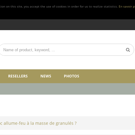
n on this site, you accept the use of cookies in order for us to realize statistics.
En savoir p
RESELLERS
NEWS
PHOTOS
oc allume-feu à la masse de granulés ?
 des granulés de bois (pellets).