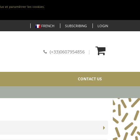
lus et paramétrer les cookies.
FRENCH
SUBSCRIBING
LOGIN
(+33)0607954856
CONTACT US