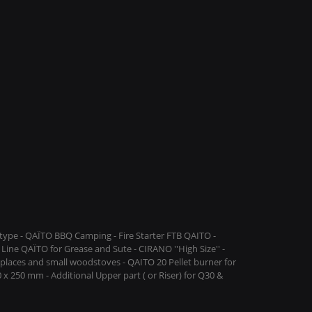
lieu de livraison indiqué dans le bon de commande.
80% de résineux et 20% de feuillus
a solution optimale pour votre installation.
faire une flambée rapide le soir en rentrant du travail.
ype - QAÏTO BBQ Camping - Fire Starter FTB QAITO -
s certains cas vous surprendre par son efficacité.
Line QAÏTO for Grease and Sute - CIRANO ''High Size'' -
replaces and small woodstoves - QAITO 20 Pellet burner for
 x 250 mm - Additional Upper part ( or Riser) for Q30 &