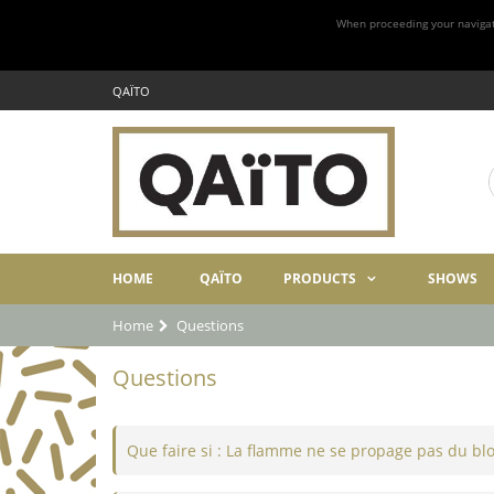
When proceeding your navigatio
QAÏTO
HOME
QAÏTO
PRODUCTS
SHOWS
Home
Questions
Questions
Que faire si : La flamme ne se propage pas du bl
Cause probable A : l’allume-feu est trop éloigné de la masse