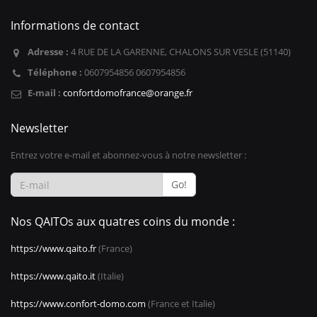
Informations de contact
Adresse :
4 RUE DE LA GARENNE, CHALONS SUR VESLE (51140)
Téléphone :
0607954856 0607954856
E-mail :
confortdomofrance@orange.fr
Newsletter
Entrez votre e-mail et abonnez-vous à notre newsletter :
Go!
Nos QAITOs aux quatres coins du monde :
https://www.qaito.fr
(France)
https://www.qaito.it
(Italie)
https://www.confort-domo.com
(France et Italie)