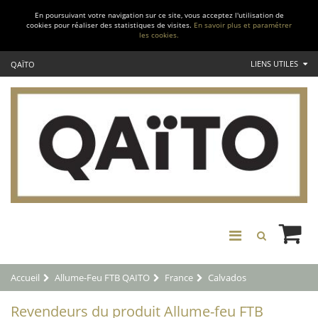
En poursuivant votre navigation sur ce site, vous acceptez l'utilisation de
cookies pour réaliser des statistiques de visites.
En savoir plus et paramétrer
les cookies.
LIENS UTILES
QAÏTO
Accueil
Allume-Feu FTB QAITO
France
Calvados
Revendeurs du produit Allume-feu FTB