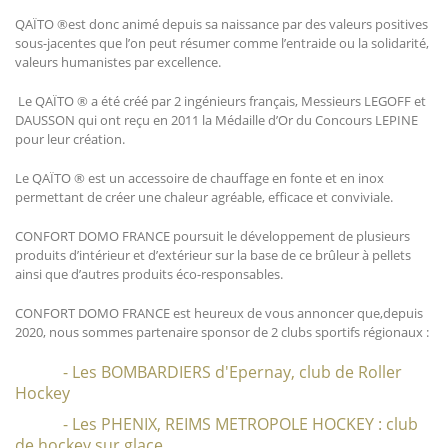
QAÏTO ®est donc animé depuis sa naissance par des valeurs positives
sous-jacentes que l’on peut résumer comme l’entraide ou la solidarité,
valeurs humanistes par excellence.
Le QAÏTO ® a été créé par 2 ingénieurs français, Messieurs LEGOFF et
DAUSSON qui ont reçu en 2011 la Médaille d’Or du Concours LEPINE
pour leur création.
Le QAÏTO ® est un accessoire de chauffage en fonte et en inox
permettant de créer une chaleur agréable, efficace et conviviale.
CONFORT DOMO FRANCE poursuit le développement de plusieurs
produits d’intérieur et d’extérieur sur la base de ce brûleur à pellets
ainsi que d’autres produits éco-responsables.
CONFORT DOMO FRANCE est heureux de vous annoncer que,depuis
2020, nous sommes partenaire sponsor de 2 clubs sportifs régionaux :
- Les BOMBARDIERS d'Epernay, club de Roller
Hockey
- Les PHENIX, REIMS METROPOLE HOCKEY : club
de hockey sur glace