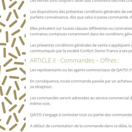
Les ventes sont toujours faites aux conditions décrites ci-
Les dispositions des présentes conditions générales de ven
parfaite connaissance, dès que celui-ci passe commande. Il
Elles prévalent sur toutes clauses différentes ou contrair
contraires contenues notamment dans les conditions généra
Les présentes conditions générales de vente s'appliquent dan
communiqués par la société Confort Domo France à ses pros
ARTICLE II - Commandes – Offres :
Les représentants ou les agents commerciaux de QAITO n'o
En conséquence, toute commande passée par un acheteur, a
sa réception.
Les commandes seront adressées au service commercial de Q
même voie.
QAITO s'engage à contester tout ou partie des commandes 
A défaut de contestation de la commande dans ce délai, 