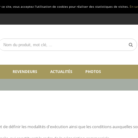
ce site, vous acceptez l'utilisation de cookies pour réaliser des statistiques de visites.
En sa
REVENDEURS
ACTUALITÉS
PHOTOS
 de définir les modalités d'exécution ainsi que les conditions auxquelles so