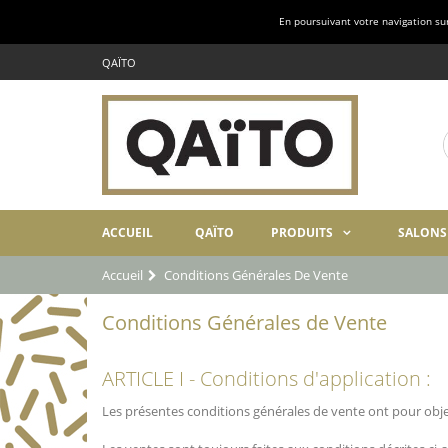
En poursuivant votre navigation sur 
QAÏTO
ACCUEIL
QAÏTO
PRODUITS
SALONS
Accueil
Conditions Générales De Vente
Conditions Générales de Vente
ARTICLE I - Conditions d'application :
Les présentes conditions générales de vente ont pour objet