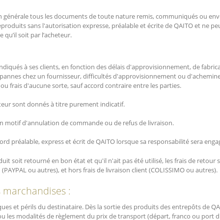
on générale tous les documents de toute nature remis, communiqués ou envo
roduits sans l'autorisation expresse, préalable et écrite de QAITO et ne peu
 qu’il soit par l’acheteur.
n indiqués à ses clients, en fonction des délais d'approvisionnement, de fabri
 pannes chez un fournisseur, difficultés d'approvisionnement ou d'acheminem
u frais d'aucune sorte, sauf accord contraire entre les parties.
teur sont donnés à titre purement indicatif.
un motif d'annulation de commande ou de refus de livraison.
d préalable, express et écrit de QAITO lorsque sa responsabilité sera engagée
it soit retourné en bon état et qu'il n'ait pas été utilisé, les frais de retour 
AYPAL ou autres), et hors frais de livraison client (COLISSIMO ou autres).
s marchandises :
s et périls du destinataire. Dès la sortie des produits des entrepôts de QAI
ou les modalités de règlement du prix de transport (départ, franco ou port d