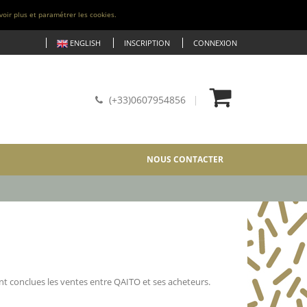
voir plus et paramétrer les cookies.
ENGLISH
INSCRIPTION
CONNEXION
(+33)0607954856
NOUS CONTACTER
nt conclues les ventes entre QAITO et ses acheteurs.