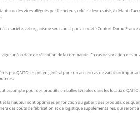
fauts ou des vices allégués par l’acheteur, celui-ci devra saisir, à défaut d'a
s.
à la société, cet organisme sera choisi par la société Confort Domo France e
n vigueur à la date de réception de la commande. En cas de variation des prix,
fs émis par QAITO le sont en général pour un an ; en cas de variation importan
buteurs.
tout escompte pour des produits emballés livrables dans les locaux d’QAITO.
 et la hauteur sont optimisés en fonction du gabarit des produits, des qua
era des coûts de fabrication et de logistique supplémentaires, qui seront à l