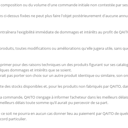
composition ou du volume d'une commande initiale non contestée par ses 
ci-dessus fixées ne peut plus faire l'objet postérieurement d'aucune ann
aînera l'exigibilité immédiate de dommages et intérêts au profit de QAIT
oduits, toutes modifications ou améliorations qu'elle jugera utile, sans que c
primer pour des raisons techniques un des produits figurant sur ses cata
uelques dommages et intérêts que se soient.
irait pas porter son choix sur un autre produit identique ou similaire, son o
e des stocks disponibles et, pour les produits non fabriqués par QAITO, dans
 la commande, QAITO s’engage à informer l’acheteur dans les meilleurs délais 
lleurs délais toute somme qu’il aurait pu percevoir de sa part.
e ce soit ne pourra en aucun cas donner lieu au paiement par QAITO de que
cord particulier.