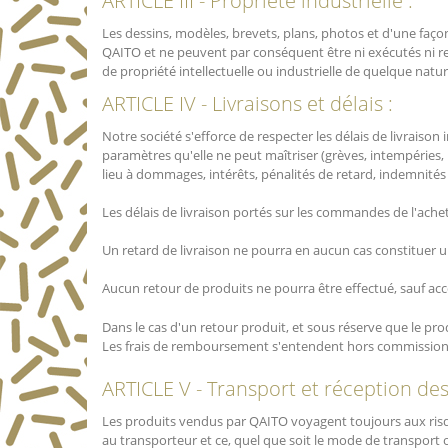
ARTICLE III - Propriété industrielle :
Les dessins, modèles, brevets, plans, photos et d'une faç
QAITO et ne peuvent par conséquent être ni exécutés ni rep
de propriété intellectuelle ou industrielle de quelque nature
ARTICLE IV - Livraisons et délais :
Notre société s'efforce de respecter les délais de livraiso
paramètres qu'elle ne peut maîtriser (grèves, intempéries,
lieu à dommages, intérêts, pénalités de retard, indemnités o
Les délais de livraison portés sur les commandes de l'ache
Un retard de livraison ne pourra en aucun cas constituer 
Aucun retour de produits ne pourra être effectué, sauf accor
Dans le cas d'un retour produit, et sous réserve que le produ
Les frais de remboursement s'entendent hors commission (P
ARTICLE V - Transport et réception de
Les produits vendus par QAITO voyagent toujours aux risque
au transporteur et ce, quel que soit le mode de transport 