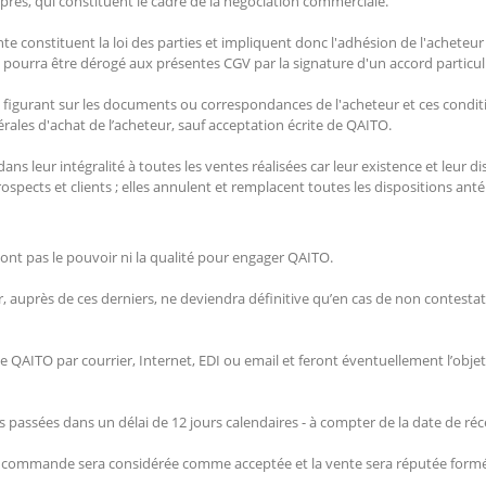
après, qui constituent le cadre de la négociation commerciale.
te constituent la loi des parties et impliquent donc l'adhésion de l'acheteur
 pourra être dérogé aux présentes CGV par la signature d'un accord particuli
es figurant sur les documents ou correspondances de l'acheteur et ces condit
les d'achat de l’acheteur, sauf acceptation écrite de QAITO.
s leur intégralité à toutes les ventes réalisées car leur existence et leur dis
pects et clients ; elles annulent et remplacent toutes les dispositions ant
nt pas le pouvoir ni la qualité pour engager QAITO.
uprès de ces derniers, ne deviendra définitive qu’en cas de non contestati
AITO par courrier, Internet, EDI ou email et feront éventuellement l’objet
passées dans un délai de 12 jours calendaires - à compter de la date de r
la commande sera considérée comme acceptée et la vente sera réputée form