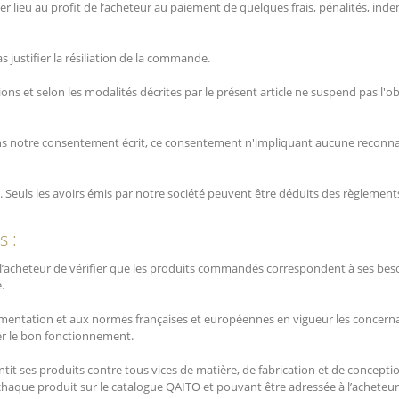
 lieu au profit de l’acheteur au paiement de quelques frais, pénalités, in
 justifier la résiliation de la commande.
ons et selon les modalités décrites par le présent article ne suspend pas l'o
s notre consentement écrit, ce consentement n'impliquant aucune reconnaiss
és. Seuls les avoirs émis par notre société peuvent être déduits des règlement
s :
 l’acheteur de vérifier que les produits commandés correspondent à ses besoi
.
mentation et aux normes françaises et européennes en vigueur les concernan
rer le bon fonctionnement.
tit ses produits contre tous vices de matière, de fabrication et de concept
r chaque produit sur le catalogue QAITO et pouvant être adressée à l’acheteu