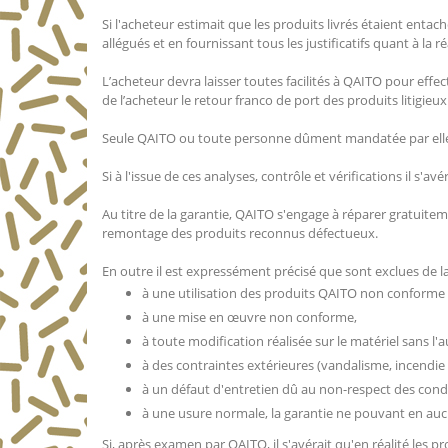
Si l'acheteur estimait que les produits livrés étaient entach
allégués et en fournissant tous les justificatifs quant à la ré
L’acheteur devra laisser toutes facilités à QAITO pour effect
de l’acheteur le retour franco de port des produits litigieux
Seule QAITO ou toute personne dûment mandatée par elle po
Si à l'issue de ces analyses, contrôle et vérifications il s'a
Au titre de la garantie, QAITO s'engage à réparer gratuit
remontage des produits reconnus défectueux.
En outre il est expressément précisé que sont exclues de la
à une utilisation des produits QAITO non conform
à une mise en œuvre non conforme,
à toute modification réalisée sur le matériel sans l'
à des contraintes extérieures (vandalisme, incendie
à un défaut d'entretien dû au non-respect des cond
à une usure normale, la garantie ne pouvant en aucu
Si, après examen par QAITO, il s'avérait qu'en réalité les 