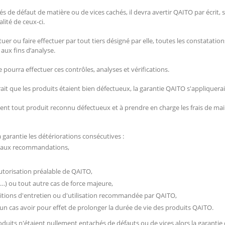
és de défaut de matière ou de vices cachés, il devra avertir QAITO par écrit, s
alité de ceux-ci.
uer ou faire effectuer par tout tiers désigné par elle, toutes les constatation
 aux fins d’analyse.
urra effectuer ces contrôles, analyses et vérifications.
vérait que les produits étaient bien défectueux, la garantie QAITO s'appliquerai
ement tout produit reconnu défectueux et à prendre en charge les frais de 
 garantie les détériorations consécutives :
e aux recommandations,
autorisation préalable de QAITO,
 …) ou tout autre cas de force majeure,
itions d'entretien ou d'utilisation recommandée par QAITO,
n cas avoir pour effet de prolonger la durée de vie des produits QAITO.
produits n'étaient nullement entachés de défauts ou de vices alors la garanti