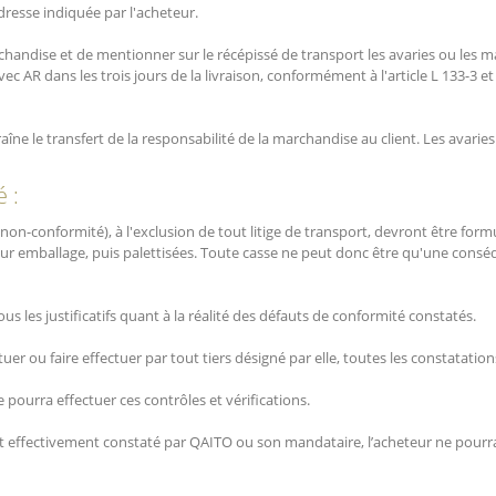
resse indiquée par l'acheteur.
 marchandise et de mentionner sur le récépissé de transport les avaries ou les 
c AR dans les trois jours de la livraison, conformément à l'article L 133-3
aîne le transfert de la responsabilité de la marchandise au client. Les avar
 :
n-conformité), à l'exclusion de tout litige de transport, devront être formulé
ur emballage, puis palettisées. Toute casse ne peut donc être qu'une consé
ous les justificatifs quant à la réalité des défauts de conformité constatés.
tuer ou faire effectuer par tout tiers désigné par elle, toutes les constatatio
ourra effectuer ces contrôles et vérifications.
 est effectivement constaté par QAITO ou son mandataire, l’acheteur ne pou