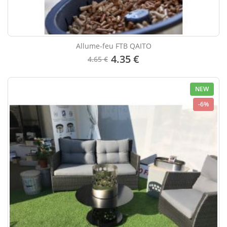
Allume-feu FTB QAITO
4.35 €
4.65 €
NEW
-6%