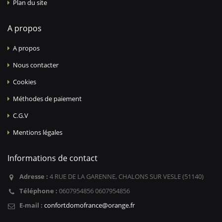
Plan du site
A propos
A propos
Nous contacter
Cookies
Méthodes de paiement
C.G.V
Mentions légales
Informations de contact
Adresse :
4 RUE DE LA GARENNE, CHALONS SUR VESLE (51140)
Téléphone :
0607954856 0607954856
E-mail :
confortdomofrance@orange.fr