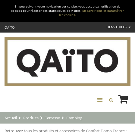
En poursuivant votre navigation sur ce site, vous acceptez l'utilisation de
cookies pour réaliser des statistiques de visites.
En savoir plus et paramétrer
les cookies.
LIENS UTILES
QAÏTO
Accueil
Produits
Terrasse
Camping
Retrouvez tous les produits et accessoires de Confort Domo France :