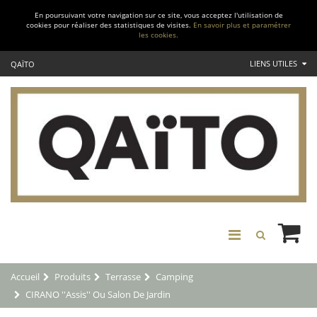
En poursuivant votre navigation sur ce site, vous acceptez l'utilisation de
cookies pour réaliser des statistiques de visites.
En savoir plus et paramétrer
les cookies.
LIENS UTILES
QAÏTO
Accueil
Produits
Terrasse
Camping
CIRANO ''Assis'' Ou Salon De Jardin