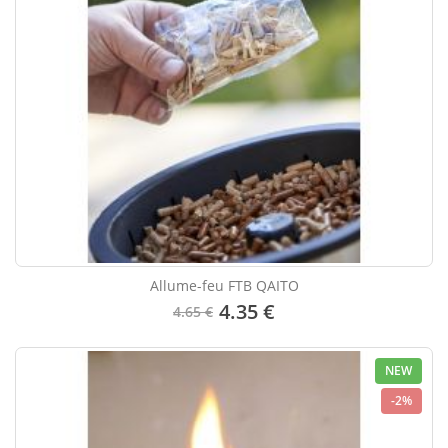
Allume-feu FTB QAITO
4.35 €
4.65 €
NEW
-2%