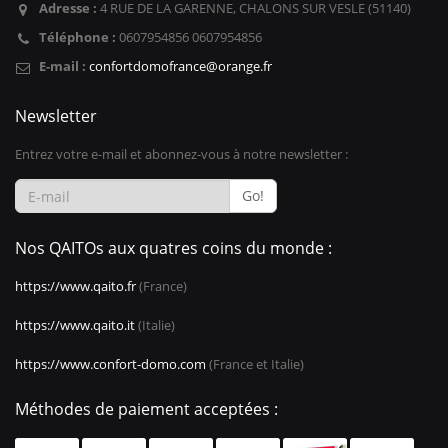
Adresse :
4 RUE DE LA GARENNE, CHALONS SUR VESLE (51140)
Téléphone :
0607954856 0607954856
E-mail :
confortdomofrance@orange.fr
Newsletter
Entrez votre e-mail et abonnez-vous à notre newsletter :
Go!
Nos QAITOs aux quatres coins du monde :
https://www.qaito.fr
(France)
https://www.qaito.it
(Italie)
https://www.confort-domo.com
(France et Italie)
Méthodes de paiement acceptées :