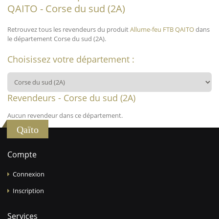
QAITO - Corse du sud (2A)
Retrouvez tous les revendeurs du produit
Allume-feu FTB QAITO
dans
le département Corse du sud (2A).
Choisissez votre département :
Revendeurs - Corse du sud (2A)
Aucun revendeur dans ce département.
Qaïto
Compte
Connexion
Inscription
Services