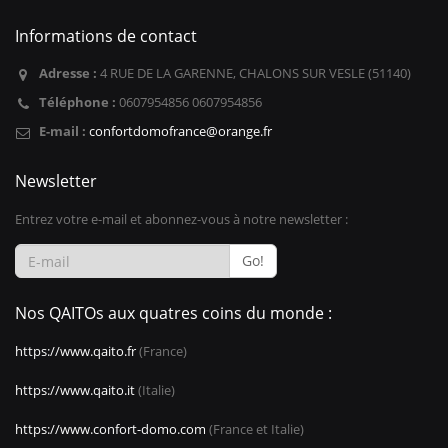
Informations de contact
Adresse :
4 RUE DE LA GARENNE, CHALONS SUR VESLE (51140)
Téléphone :
0607954856 0607954856
E-mail :
confortdomofrance@orange.fr
Newsletter
Entrez votre e-mail et abonnez-vous à notre newsletter :
Go!
Nos QAITOs aux quatres coins du monde :
https://www.qaito.fr
(France)
https://www.qaito.it
(Italie)
https://www.confort-domo.com
(France et Italie)