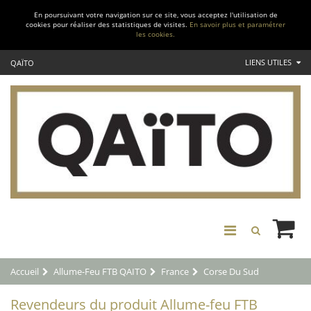
En poursuivant votre navigation sur ce site, vous acceptez l'utilisation de
cookies pour réaliser des statistiques de visites.
En savoir plus et paramétrer
les cookies.
LIENS UTILES
QAÏTO
Accueil
Allume-Feu FTB QAITO
France
Corse Du Sud
Revendeurs du produit Allume-feu FTB