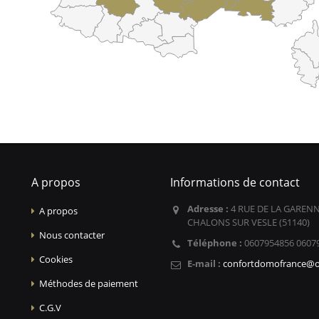
A propos
Informations de contact
Adresse :
4 RUE DE LA GARENN
A propos
CHALONS SUR VESLE (51140)
Nous contacter
Téléphone :
0607954856 0607
Cookies
E-mail :
confortdomofrance@o
Méthodes de paiement
C.G.V