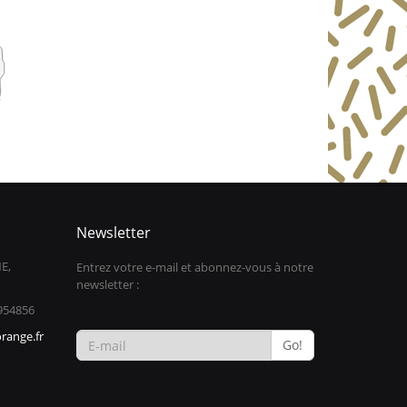
Newsletter
E,
Entrez votre e-mail et abonnez-vous à notre
newsletter :
954856
range.fr
Go!