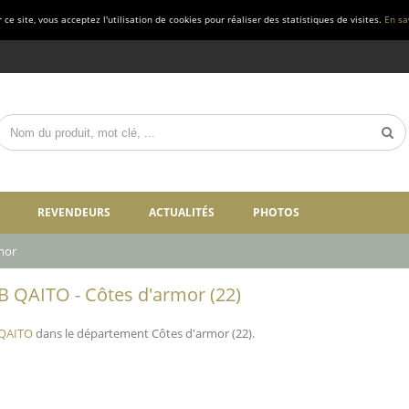
ce site, vous acceptez l'utilisation de cookies pour réaliser des statistiques de visites.
En sa
REVENDEURS
ACTUALITÉS
PHOTOS
mor
B QAITO - Côtes d'armor (22)
 QAITO
dans le département Côtes d'armor (22).