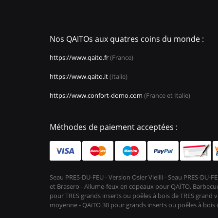
Nos QAITOs aux quatres coins du monde :
https://www.qaito.fr
(France)
https://www.qaito.it
(Italie)
https://www.confort-domo.com
(France et Italie)
Méthodes de paiement acceptées :
Seau PRES-DU-FEU - Version Osier Vieilli - Seau PRES-DU
et Brasero - Allume-feux en copeaux pour QAÏTO, Barbecue 
pour TRES grands inserts ou poêles à bois de TRES grand vo
moyenne - QAïTO 30 pour grands inserts ou poêles à boi