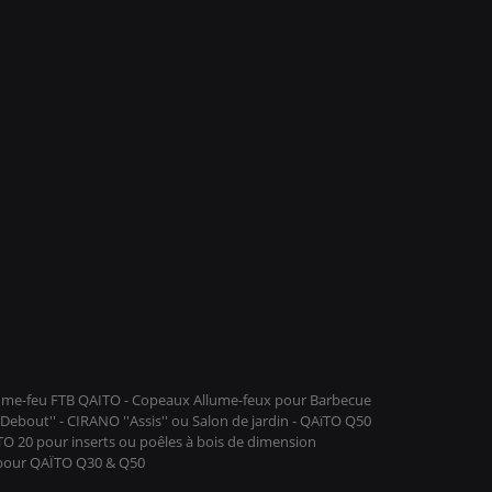
llume-feu FTB QAITO - Copeaux Allume-feux pour Barbecue
ebout'' - CIRANO ''Assis'' ou Salon de jardin - QAïTO Q50
ïTO 20 pour inserts ou poêles à bois de dimension
 pour QAÏTO Q30 & Q50