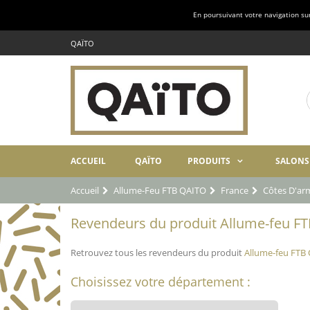
En poursuivant votre navigation sur 
QAÏTO
ACCUEIL
QAÏTO
PRODUITS
SALONS
Accueil
Allume-Feu FTB QAITO
France
Côtes D'ar
Revendeurs du produit Allume-feu FT
Retrouvez tous les revendeurs du produit
Allume-feu FTB
Choisissez votre département :