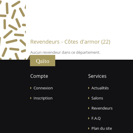
Revendeurs - Côtes d'armor (22)
Aucun revendeur dans ce département.
Qaïto
Compte
Services
Connexion
Actualités
Inscription
Salons
Revendeurs
F.A.Q
Plan du site