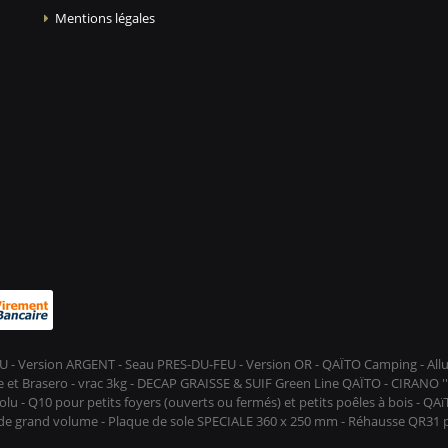
Mentions légales
-FEU - Version ARGENT - Seau PRES-DU-FEU - Version OR - QAÏTO Camping - A
et Brasero - vrac 3kg - DECAP GRAISSE & SUIF Green Line QAÏTO - CIRANO ''D
lu - Q10 pour petits foyers (ouverts ou fermés) et petits poêles à bois - QA
s de grand volume - Plaque de sole SPECIALE 360 x 250 mm - Réhausse QR31