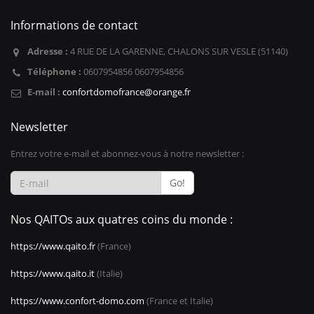
Informations de contact
Adresse :
4 RUE DE LA GARENNE, CHALONS SUR VESLE (51140)
Téléphone :
0607954856 0607954856
E-mail :
confortdomofrance@orange.fr
Newsletter
Entrez votre e-mail et abonnez-vous à notre newsletter :
Go!
Nos QAITOs aux quatres coins du monde :
https://www.qaito.fr
(France)
https://www.qaito.it
(Italie)
https://www.confort-domo.com
(France et Italie)