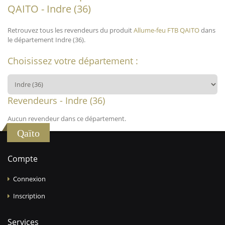
QAITO - Indre (36)
Retrouvez tous les revendeurs du produit
Allume-feu FTB QAITO
dans
le département Indre (36).
Choisissez votre département :
Revendeurs - Indre (36)
Aucun revendeur dans ce département.
Qaïto
Compte
Connexion
Inscription
Services