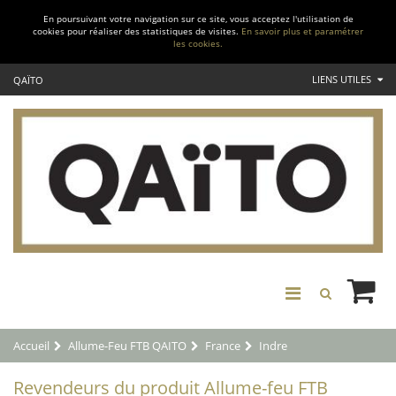
En poursuivant votre navigation sur ce site, vous acceptez l'utilisation de
cookies pour réaliser des statistiques de visites.
En savoir plus et paramétrer
les cookies.
LIENS UTILES
QAÏTO
Accueil
Allume-Feu FTB QAITO
France
Indre
Revendeurs du produit Allume-feu FTB