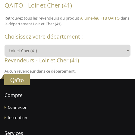
QAITO - Loir et Cher (41)
Retrouvez tous les revendeurs du produit
Allume-feu FTB QAITO
dans
le département Loir et Cher (41).
Choisissez votre département :
Revendeurs - Loir et Cher (41)
Aucun revendeur dans ce département.
Qaïto
Compte
Connexion
Inscription
Services