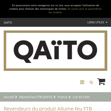
En poursuivant votre navigation sur ce site, vous acceptez l'utilisation de
cookies pour réaliser des statistiques de visites.
En savoir plus et paramétrer
les cookies.
LIENS UTILES
QAÏTO
Accueil
Allume-Feu FTB QAITO
France
Loir Et Cher
Revendeurs du produit Allume-feu FTB