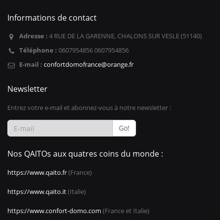
Informations de contact
Adresse :
4 RUE DE LA GARENNE, CHALONS SUR VESLE (51140)
Téléphone :
0607954856 0607954856
E-mail :
confortdomofrance@orange.fr
Newsletter
Entrez votre e-mail et abonnez-vous à notre newsletter :
Go!
Nos QAITOs aux quatres coins du monde :
https://www.qaito.fr
(France)
https://www.qaito.it
(Italie)
https://www.confort-domo.com
(France et Italie)