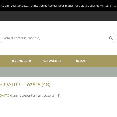
ce site, vous acceptez l'utilisation de cookies pour réaliser des statistiques de visites.
En sa
REVENDEURS
ACTUALITÉS
PHOTOS
B QAITO - Lozére (48)
 QAITO
dans le département Lozére (48).