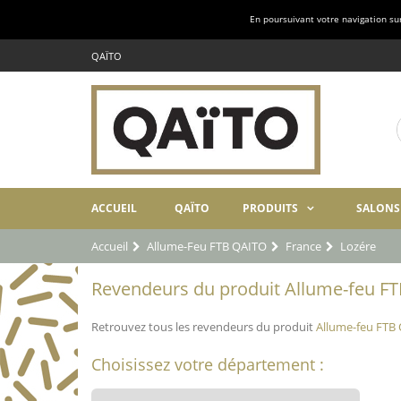
En poursuivant votre navigation sur 
QAÏTO
ACCUEIL
QAÏTO
PRODUITS
SALONS
Accueil
Allume-Feu FTB QAITO
France
Lozére
Revendeurs du produit Allume-feu FT
Retrouvez tous les revendeurs du produit
Allume-feu FTB
Choisissez votre département :