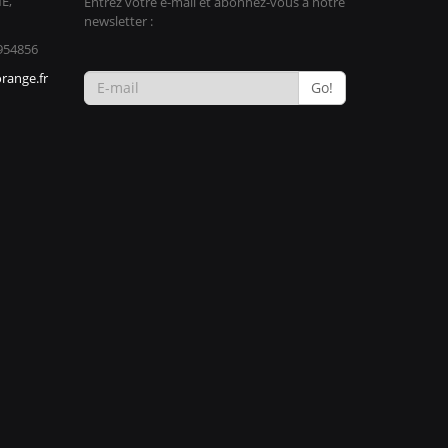
E,
Entrez votre e-mail et abonnez-vous à notre
newsletter :
954856
range.fr
Go!