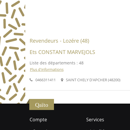
Revendeurs - Lozére (48)
Ets CONSTANT MARVEJOLS
Liste des départements : 48
Plus d'informations
0466311411
SAINT CHELY D'APCHER (48200)
Qaïto
Compte
Services