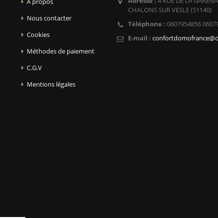
Adresse :
4 RUE DE LA GARENN
A propos
CHALONS SUR VESLE (51140)
Nous contacter
Téléphone :
0607954856 0607
Cookies
E-mail :
confortdomofrance@o
Méthodes de paiement
C.G.V
Mentions légales