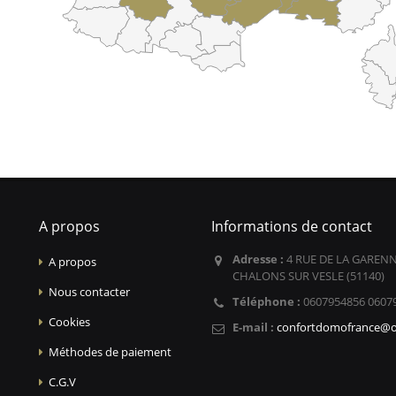
A propos
Informations de contact
Adresse :
4 RUE DE LA GARENN
A propos
CHALONS SUR VESLE (51140)
Nous contacter
Téléphone :
0607954856 0607
Cookies
E-mail :
confortdomofrance@o
Méthodes de paiement
C.G.V