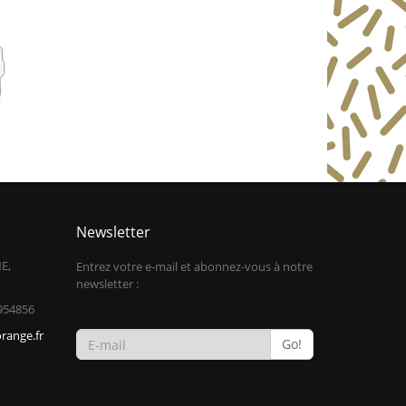
Newsletter
E,
Entrez votre e-mail et abonnez-vous à notre
newsletter :
954856
range.fr
Go!