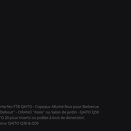
llume-feu FTB QAITO - Copeaux Allume-feux pour Barbecue
ebout'' - CIRANO ''Assis'' ou Salon de jardin - QAïTO Q50
ïTO 20 pour inserts ou poêles à bois de dimension
 pour QAÏTO Q30 & Q50