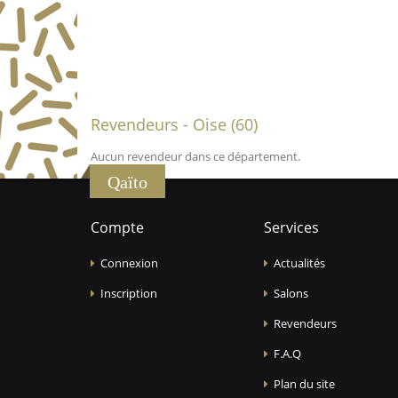
Revendeurs - Oise (60)
Aucun revendeur dans ce département.
Qaïto
Compte
Services
Connexion
Actualités
Inscription
Salons
Revendeurs
F.A.Q
Plan du site