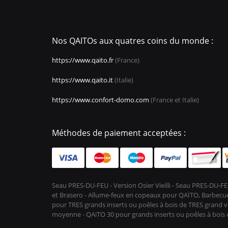
Nos QAITOs aux quatres coins du monde :
https://www.qaito.fr
(France)
https://www.qaito.it
(Italie)
https://www.confort-domo.com
(France et Italie)
Méthodes de paiement acceptées :
Seau PRES-DU-FEU - Version Osier Vieilli - Seau PRES-DU
et Brasero - Allume-feux en copeaux pour QAÏTO, Barbecue 
pour TRES grands inserts ou poêles à bois de TRES grand vo
moyenne - QAïTO 30 pour grands inserts ou poêles à boi