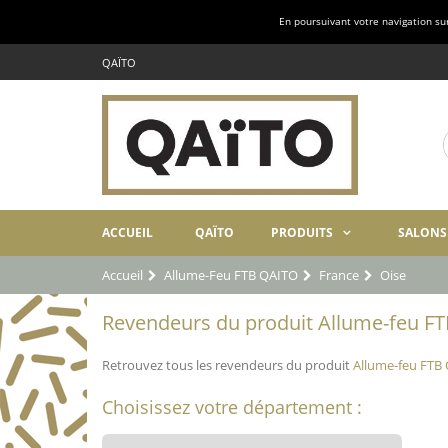
En poursuivant votre navigation sur 
QAÏTO
ACCUEIL
QAÏTO
PRODUITS
SALONS
Accueil
Allume-Feu FTB QAITO
France
Oise
Revendeurs du produit Allume-feu FT
Retrouvez tous les revendeurs du produit
Allume-feu FTB
Choisissez votre département :