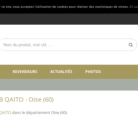
ce site, vous acceptez l'utilisation de cookies pour réaliser des statistiques de visites.
En sa
REVENDEURS
ACTUALITÉS
PHOTOS
B QAITO - Oise (60)
 QAITO
dans le département Oise (60).