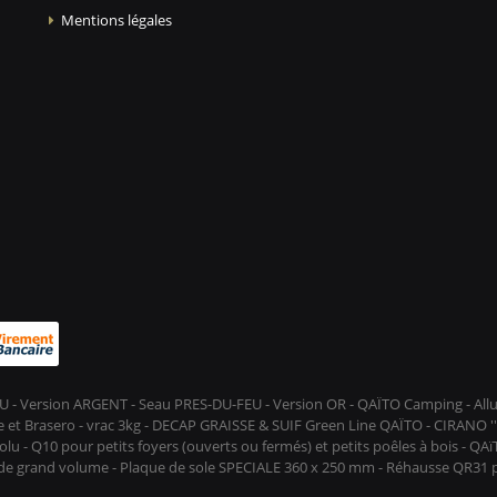
Mentions légales
-FEU - Version ARGENT - Seau PRES-DU-FEU - Version OR - QAÏTO Camping - A
et Brasero - vrac 3kg - DECAP GRAISSE & SUIF Green Line QAÏTO - CIRANO ''D
lu - Q10 pour petits foyers (ouverts ou fermés) et petits poêles à bois - QA
s de grand volume - Plaque de sole SPECIALE 360 x 250 mm - Réhausse QR31