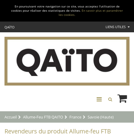
En poursuivant votre navigation sur ce site, vous acceptez l'utilisation de
cookies pour réaliser des statistiques de visites.
En savoir plus et paramétrer
les cookies.
LIENS UTILES
QAÏTO
Accueil
Allume-Feu FTB QAITO
France
Savoie (Haute)
Revendeurs du produit Allume-feu FTB