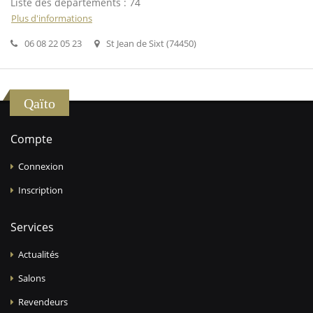
Liste des départements : 74
Plus d'informations
06 08 22 05 23
St Jean de Sixt (74450)
Qaïto
Compte
Connexion
Inscription
Services
Actualités
Salons
Revendeurs