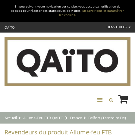
En poursuivant votre navigation sur ce site, vous acceptez l'utilisation de
cookies pour réaliser des statistiques de visites.
En savoir plus et paramétrer
les cookies.
LIENS UTILES
QAÏTO
Accueil
Allume-Feu FTB QAITO
France
Belfort (Territoire De)
Revendeurs du produit Allume-feu FTB