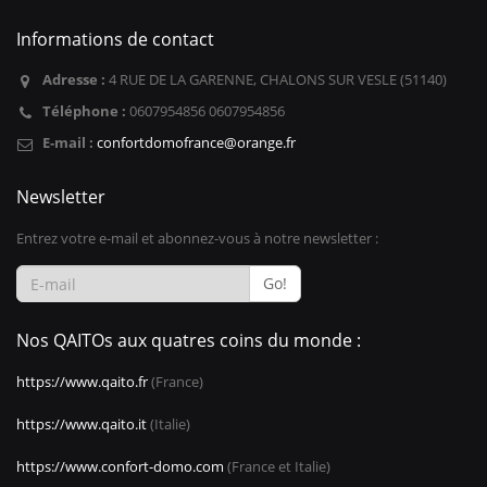
Informations de contact
Adresse :
4 RUE DE LA GARENNE, CHALONS SUR VESLE (51140)
Téléphone :
0607954856 0607954856
E-mail :
confortdomofrance@orange.fr
Newsletter
Entrez votre e-mail et abonnez-vous à notre newsletter :
Go!
Nos QAITOs aux quatres coins du monde :
https://www.qaito.fr
(France)
https://www.qaito.it
(Italie)
https://www.confort-domo.com
(France et Italie)