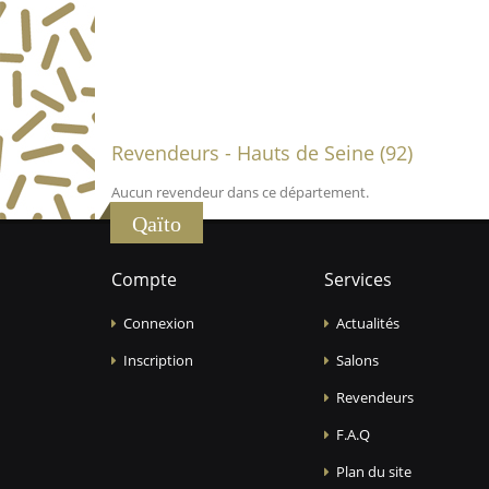
Revendeurs - Hauts de Seine (92)
Aucun revendeur dans ce département.
Qaïto
Compte
Services
Connexion
Actualités
Inscription
Salons
Revendeurs
F.A.Q
Plan du site