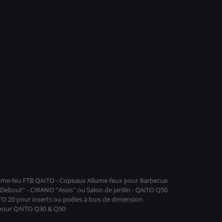
llume-feu FTB QAITO - Copeaux Allume-feux pour Barbecue
ebout'' - CIRANO ''Assis'' ou Salon de jardin - QAïTO Q50
ïTO 20 pour inserts ou poêles à bois de dimension
 pour QAÏTO Q30 & Q50