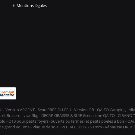
Mentions légales
-FEU - Version ARGENT - Seau PRES-DU-FEU - Version OR - QAÏTO Camping - A
et Brasero - vrac 3kg - DECAP GRAISSE & SUIF Green Line QAÏTO - CIRANO ''D
lu - Q10 pour petits foyers (ouverts ou fermés) et petits poêles à bois - QA
s de grand volume - Plaque de sole SPECIALE 360 x 250 mm - Réhausse QR31