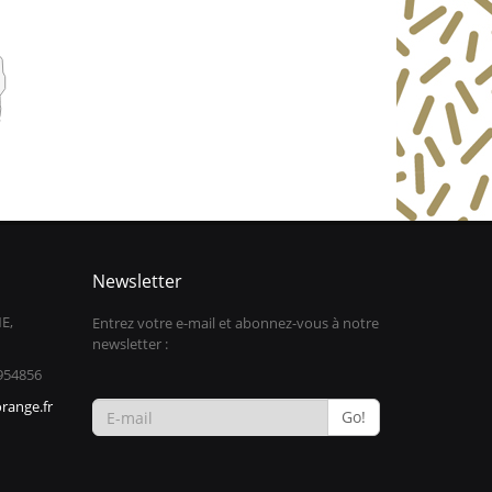
Newsletter
E,
Entrez votre e-mail et abonnez-vous à notre
newsletter :
954856
range.fr
Go!