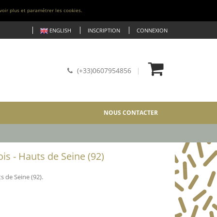
voir plus et paramétrer les cookies.
ENGLISH
INSCRIPTION
CONNEXION
(+33)0607954856
NOUS CONTACTER
is - Hauts de Seine (92)
 de Seine (92).