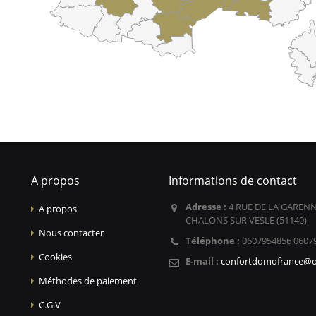
A propos
Informations de contact
Adresse :
4 RUE DE LA GARENN
A propos
CHALONS SUR VESLE (51140)
Nous contacter
Téléphone :
0607954856 0607
Cookies
E-mail :
confortdomofrance@o
Méthodes de paiement
C.G.V