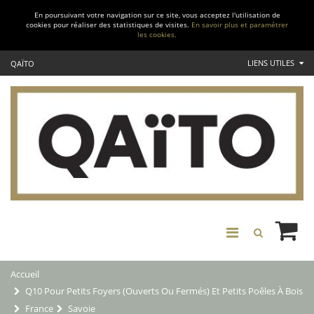
En poursuivant votre navigation sur ce site, vous acceptez l'utilisation de
cookies pour réaliser des statistiques de visites.
En savoir plus et paramétrer
les cookies.
LIENS UTILES
QAÏTO
Accueil
Q10 Pour Petits Foyers (ouverts Ou Fermés) Et Petits Poêles À Bois
France
Savoie