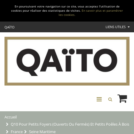
En poursuivant votre navigation sur ce site, vous acceptez l'utilisation de
cookies pour réaliser des statistiques de visites.
En savoir plus et paramétrer
les cookies.
LIENS UTILES
QAÏTO
Accueil
Q10 Pour Petits Foyers (ouverts Ou Fermés) Et Petits Poêles À Bois
France
Seine Maritime