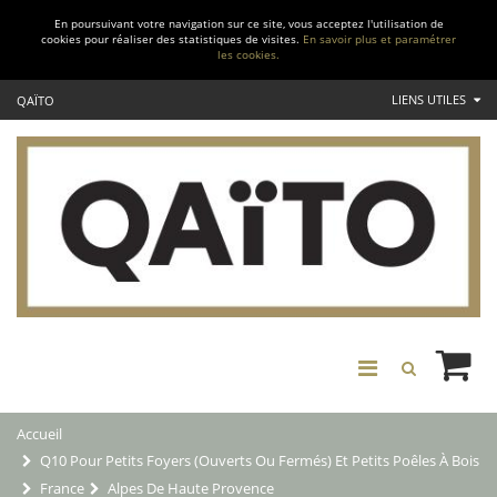
En poursuivant votre navigation sur ce site, vous acceptez l'utilisation de
cookies pour réaliser des statistiques de visites.
En savoir plus et paramétrer
les cookies.
LIENS UTILES
QAÏTO
Accueil
Q10 Pour Petits Foyers (ouverts Ou Fermés) Et Petits Poêles À Bois
France
Alpes De Haute Provence