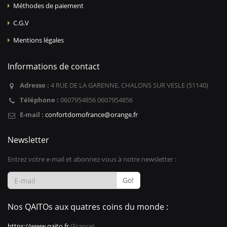
Méthodes de paiement
C.G.V
Mentions légales
Informations de contact
Adresse :
4 RUE DE LA GARENNE, CHALONS SUR VESLE (51140)
Téléphone :
0607954856 0607954856
E-mail :
confortdomofrance@orange.fr
Newsletter
Entrez votre e-mail et abonnez-vous à notre newsletter :
Go!
Nos QAITOs aux quatres coins du monde :
https://www.qaito.fr
(France)