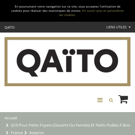
En poursuivant votre navigation sur ce site, vous acceptez l'utilisation de
cookies pour réaliser des statistiques de visites.
En savoir plus et paramétrer
les cookies.
LIENS UTILES
QAÏTO
Accueil
Q10 Pour Petits Foyers (ouverts Ou Fermés) Et Petits Poêles À Bois
France
Aveyron