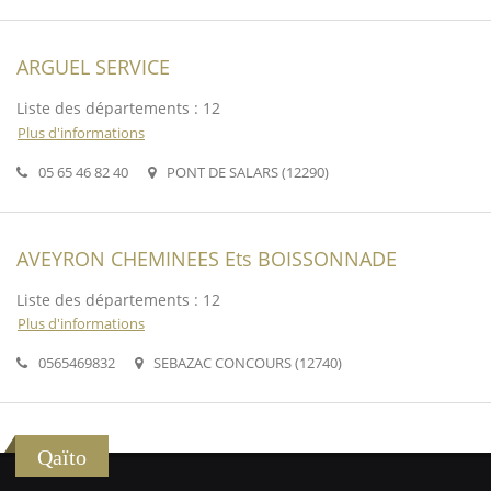
ARGUEL SERVICE
Liste des départements : 12
Plus d'informations
05 65 46 82 40
PONT DE SALARS (12290)
AVEYRON CHEMINEES Ets BOISSONNADE
Liste des départements : 12
Plus d'informations
0565469832
SEBAZAC CONCOURS (12740)
Qaïto