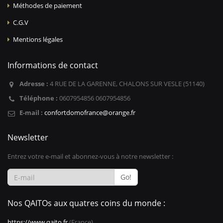
Méthodes de paiement
C.G.V
Mentions légales
Informations de contact
Adresse :
4 RUE DE LA GARENNE, CHALONS SUR VESLE (51140)
Téléphone :
0607954856 0607954856
E-mail :
confortdomofrance@orange.fr
Newsletter
Entrez votre e-mail et abonnez-vous à notre newsletter :
Go!
Nos QAITOs aux quatres coins du monde :
https://www.qaito.fr
(France)