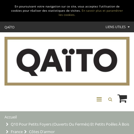
En poursuivant votre navigation sur ce site, vous acceptez l'utilisation de
cookies pour réaliser des statistiques de visites.
En savoir plus et paramétrer
les cookies.
LIENS UTILES
QAÏTO
Accueil
Q10 Pour Petits Foyers (ouverts Ou Fermés) Et Petits Poêles À Bois
France
Côtes D'armor