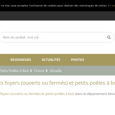
ce site, vous acceptez l'utilisation de cookies pour réaliser des statistiques de visites.
En sa
REVENDEURS
ACTUALITÉS
PHOTOS
etits Poêles À Bois
France
Moselle
 foyers (ouverts ou fermés) et petits poêles à bo
foyers (ouverts ou fermés) et petits poêles à bois
dans le département Mosel