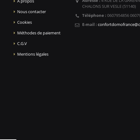
Adresse :
4 RUE DE LA GARENN
A propos
CHALONS SUR VESLE (51140)
Nous contacter
Téléphone :
0607954856 0607
Cookies
E-mail :
confortdomofrance@o
Méthodes de paiement
C.G.V
Mentions légales