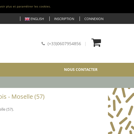
voir plus et paramétrer les cookies.
ENGLISH
INSCRIPTION
CONNEXION
(+33)0607954856
NOUS CONTACTER
is - Moselle (57)
le (57).