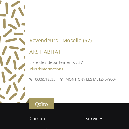
Revendeurs - Moselle (57)
ARS HABITAT
Liste des départements : 57
Plus d'informations
0609518535
MONTIGNY LES METZ (57950)
Qaïto
Compte
Services