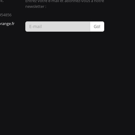
E,
Entrez votre e-mail et abonnez-vous à notre
newsletter :
954856
range.fr
Go!