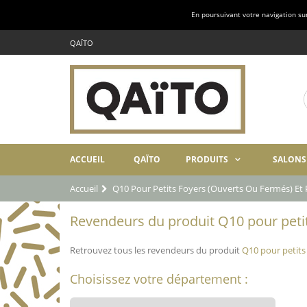
En poursuivant votre navigation sur 
QAÏTO
ACCUEIL
QAÏTO
PRODUITS
SALONS
Accueil
Q10 Pour Petits Foyers (ouverts Ou Fermés) Et P
Revendeurs du produit Q10 pour petits
Retrouvez tous les revendeurs du produit
Q10 pour petits 
Choisissez votre département :