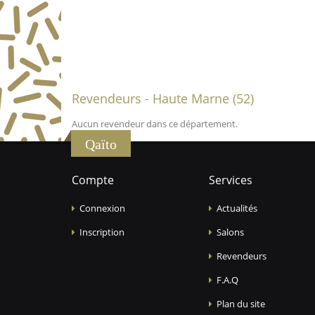
Revendeurs - Haute Marne (52)
Aucun revendeur dans ce département.
Qaïto
Compte
Services
Connexion
Actualités
Inscription
Salons
Revendeurs
F.A.Q
Plan du site