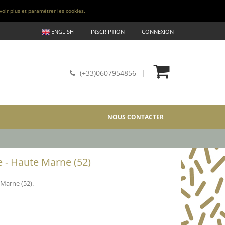
voir plus et paramétrer les cookies.
ENGLISH
INSCRIPTION
CONNEXION
(+33)0607954856
NOUS CONTACTER
 - Haute Marne (52)
Marne (52).