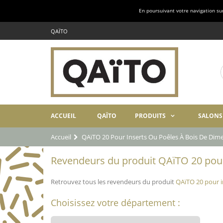
En poursuivant votre navigation sur 
QAÏTO
ACCUEIL
QAÏTO
PRODUITS
SALONS
Accueil
QAïTO 20 Pour Inserts Ou Poêles À Bois De Di
Revendeurs du produit QAïTO 20 pour
Retrouvez tous les revendeurs du produit
QAïTO 20 pour i
Choisissez votre département :