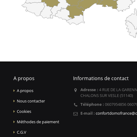
A propos
Informations de contact
Adresse :
4 RUE DE LA GARENN
A propos
CHALONS SUR VESLE (51140)
Nous contacter
Téléphone :
0607954856 0607
Cookies
E-mail :
confortdomofrance@o
Méthodes de paiement
C.G.V