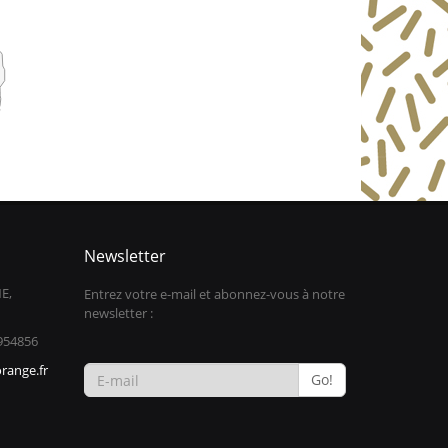
Newsletter
E,
Entrez votre e-mail et abonnez-vous à notre
newsletter :
954856
range.fr
Go!