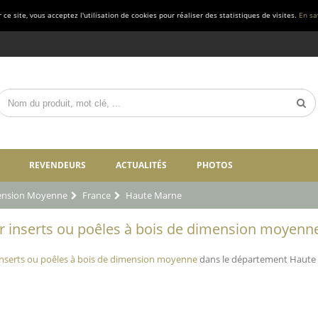
ce site, vous acceptez l'utilisation de cookies pour réaliser des statistiques de visites.
En sa
REVENDEURS
ACTUALITÉS
PHOTOS
mension Moyenne
France
Haute Marne
 inserts ou poêles à bois de dimension moyenne
nserts ou poêles à bois de dimension moyenne
dans le département Haute 