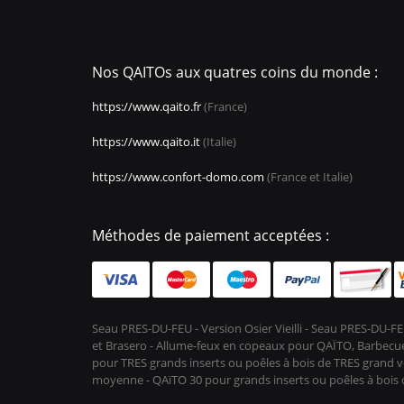
Nos QAITOs aux quatres coins du monde :
https://www.qaito.fr
(France)
https://www.qaito.it
(Italie)
https://www.confort-domo.com
(France et Italie)
Méthodes de paiement acceptées :
Seau PRES-DU-FEU - Version Osier Vieilli - Seau PRES-DU
et Brasero - Allume-feux en copeaux pour QAÏTO, Barbecue 
pour TRES grands inserts ou poêles à bois de TRES grand vo
moyenne - QAïTO 30 pour grands inserts ou poêles à boi