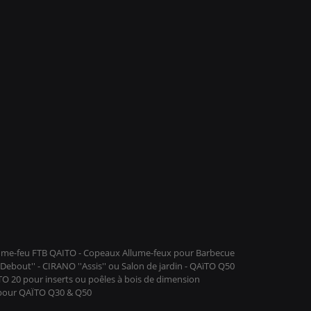
llume-feu FTB QAITO - Copeaux Allume-feux pour Barbecue
ebout'' - CIRANO ''Assis'' ou Salon de jardin - QAïTO Q50
ïTO 20 pour inserts ou poêles à bois de dimension
 pour QAÏTO Q30 & Q50