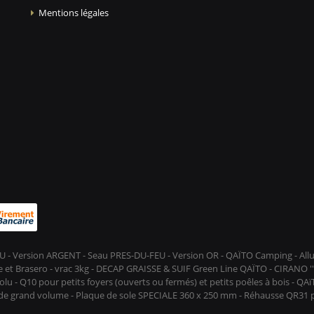
Mentions légales
-FEU - Version ARGENT - Seau PRES-DU-FEU - Version OR - QAÏTO Camping - A
et Brasero - vrac 3kg - DECAP GRAISSE & SUIF Green Line QAÏTO - CIRANO ''D
lu - Q10 pour petits foyers (ouverts ou fermés) et petits poêles à bois - QA
s de grand volume - Plaque de sole SPECIALE 360 x 250 mm - Réhausse QR31