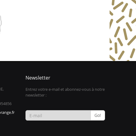
Newsletter
E,
Entrez votre e-mail et abonnez-vous à notre
newsletter :
954856
range.fr
Go!