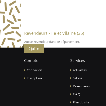
Revendeurs - Ile et Vilaine (35)
Aucun revendeur dans ce département.
Qaïto
Compte
Services
Connexion
Actualités
Inscription
Salons
Revendeurs
F.A.Q
Plan du site