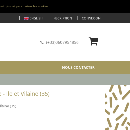
voir plus et paramétrer les cookies.
ENGLISH
INSCRIPTION
CONNEXION
(+33)0607954856
NOUS CONTACTER
Ile et Vilaine (35)
laine (35).