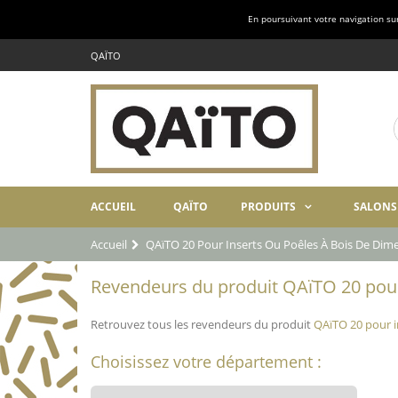
En poursuivant votre navigation sur 
QAÏTO
ACCUEIL
QAÏTO
PRODUITS
SALONS
Accueil
QAïTO 20 Pour Inserts Ou Poêles À Bois De Di
Revendeurs du produit QAïTO 20 pour 
Retrouvez tous les revendeurs du produit
QAïTO 20 pour i
Choisissez votre département :