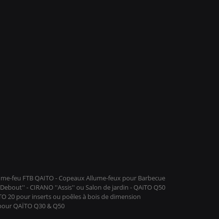
llume-feu FTB QAITO - Copeaux Allume-feux pour Barbecue
ebout'' - CIRANO ''Assis'' ou Salon de jardin - QAïTO Q50
ïTO 20 pour inserts ou poêles à bois de dimension
 pour QAÏTO Q30 & Q50