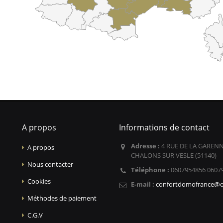
A propos
Informations de contact
Adresse :
4 RUE DE LA GARENN
A propos
CHALONS SUR VESLE (51140)
Nous contacter
Téléphone :
0607954856 0607
Cookies
E-mail :
confortdomofrance@o
Méthodes de paiement
C.G.V