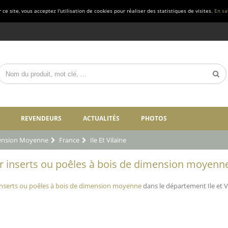
ce site, vous acceptez l'utilisation de cookies pour réaliser des statistiques de visites.
En sa
REVENDEURS
ACTUALITÉS
PHOTOS
mension Moyenne
France
Ile Et Vilaine
inserts ou poêles à bois de dimension moyenne - 
nserts ou poêles à bois de dimension moyenne
dans le département Ile et Vi