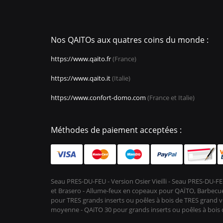
Nos QAITOs aux quatres coins du monde :
https://www.qaito.fr
(France)
https://www.qaito.it
(Italie)
https://www.confort-domo.com
(France et Italie)
Méthodes de paiement acceptées :
Seau PRES-DU-FEU - Version Osier Vieilli - Seau PRES-DU
et Brasero - Allume-feux en copeaux pour QAÏTO, Barbecue 
pour TRES grands inserts ou poêles à bois de TRES grand vo
moyenne - QAïTO 30 pour grands inserts ou poêles à boi