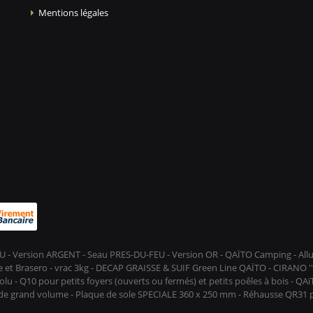
Mentions légales
-FEU - Version ARGENT - Seau PRES-DU-FEU - Version OR - QAÏTO Camping - A
et Brasero - vrac 3kg - DECAP GRAISSE & SUIF Green Line QAÏTO - CIRANO ''D
lu - Q10 pour petits foyers (ouverts ou fermés) et petits poêles à bois - QA
s de grand volume - Plaque de sole SPECIALE 360 x 250 mm - Réhausse QR31