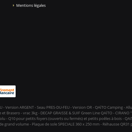
Mentions légales
-FEU - Version ARGENT - Seau PRES-DU-FEU - Version OR - QAÏTO Camping - A
et Brasero - vrac 3kg - DECAP GRAISSE & SUIF Green Line QAÏTO - CIRANO ''D
lu - Q10 pour petits foyers (ouverts ou fermés) et petits poêles à bois - QA
s de grand volume - Plaque de sole SPECIALE 360 x 250 mm - Réhausse QR31