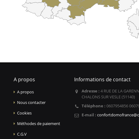
A propos
Informations de contact
Adresse :
4 RUE DE LA GARENN
A propos
CHALONS SUR VESLE (51140)
Nous contacter
Téléphone :
0607954856 0607
Cookies
E-mail :
confortdomofrance@o
Méthodes de paiement
C.G.V