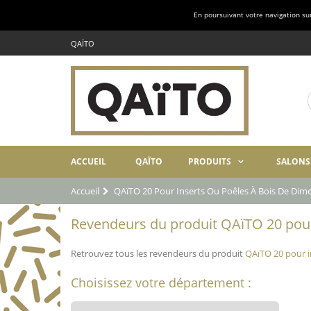
En poursuivant votre navigation sur 
QAÏTO
ACCUEIL
QAÏTO
PRODUITS
SALONS
Accueil
QAïTO 20 Pour Inserts Ou Poêles À Bois De Di
Revendeurs du produit QAïTO 20 pour
Retrouvez tous les revendeurs du produit
QAïTO 20 pour i
Choisissez votre département :