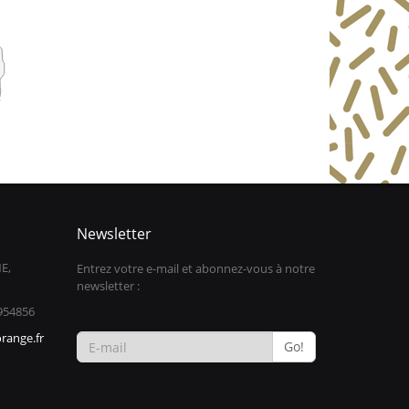
Newsletter
E,
Entrez votre e-mail et abonnez-vous à notre
newsletter :
954856
range.fr
Go!