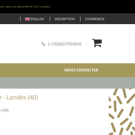
voir plus et paramétrer les cookies.
ENGLISH
INSCRIPTION
CONNEXION
(+33)0607954856
NOUS CONTACTER
 - Landes (40)
(40).