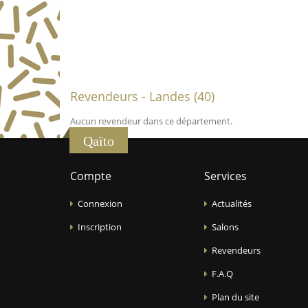
Revendeurs - Landes (40)
Aucun revendeur dans ce département.
Qaïto
Compte
Services
Connexion
Actualités
Inscription
Salons
Revendeurs
F.A.Q
Plan du site