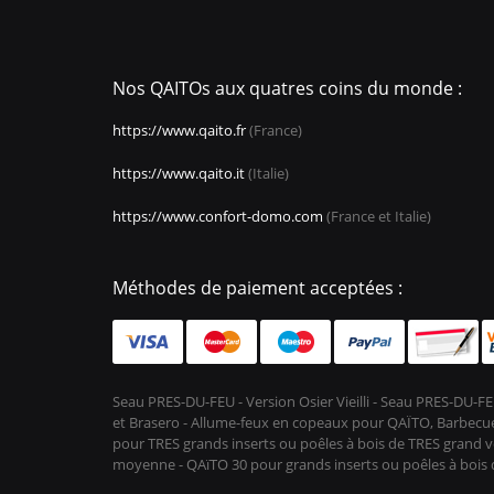
Nos QAITOs aux quatres coins du monde :
https://www.qaito.fr
(France)
https://www.qaito.it
(Italie)
https://www.confort-domo.com
(France et Italie)
Méthodes de paiement acceptées :
Seau PRES-DU-FEU - Version Osier Vieilli - Seau PRES-DU
et Brasero - Allume-feux en copeaux pour QAÏTO, Barbecue 
pour TRES grands inserts ou poêles à bois de TRES grand vo
moyenne - QAïTO 30 pour grands inserts ou poêles à boi