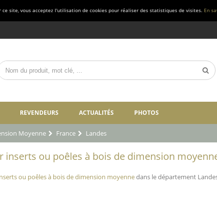
ce site, vous acceptez l'utilisation de cookies pour réaliser des statistiques de visites.
En sa
REVENDEURS
ACTUALITÉS
PHOTOS
mension Moyenne
France
Landes
 inserts ou poêles à bois de dimension moyenne
nserts ou poêles à bois de dimension moyenne
dans le département Landes 