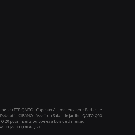
llume-feu FTB QAITO - Copeaux Allume-feux pour Barbecue
ebout'' - CIRANO ''Assis'' ou Salon de jardin - QAïTO Q50
ïTO 20 pour inserts ou poêles à bois de dimension
 pour QAÏTO Q30 & Q50