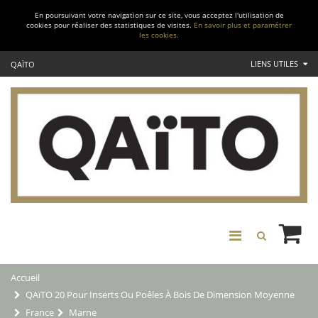
En poursuivant votre navigation sur ce site, vous acceptez l'utilisation de
cookies pour réaliser des statistiques de visites.
En savoir plus et paramétrer
les cookies.
LIENS UTILES
QAÏTO
Accueil
QAïTO 20 Pour Inserts Ou Poêles À Bois De Dimension Moyenne
France
Marne