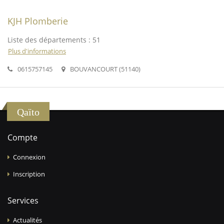
KJH Plomberie
Liste des départements : 51
Plus d'informations
0615757145
BOUVANCOURT (51140)
Qaïto
Compte
Connexion
Inscription
Services
Actualités