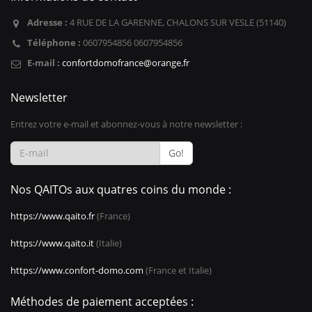
Adresse :
4 RUE DE LA GARENNE, CHALONS SUR VESLE (51140)
Téléphone :
0607954856 0607954856
E-mail :
confortdomofrance@orange.fr
Newsletter
Entrez votre e-mail et abonnez-vous à notre newsletter :
Go!
Nos QAITOs aux quatres coins du monde :
https://www.qaito.fr
(France)
https://www.qaito.it
(Italie)
https://www.confort-domo.com
(France et Italie)
Méthodes de paiement acceptées :