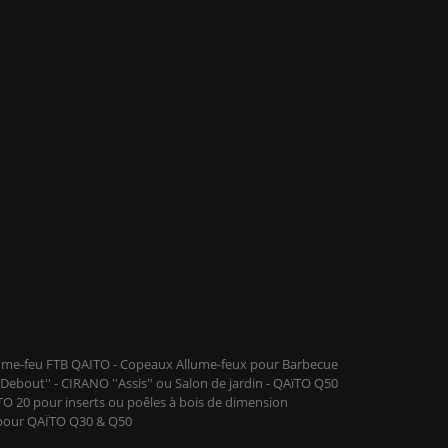
llume-feu FTB QAITO - Copeaux Allume-feux pour Barbecue
ebout'' - CIRANO ''Assis'' ou Salon de jardin - QAïTO Q50
ïTO 20 pour inserts ou poêles à bois de dimension
 pour QAÏTO Q30 & Q50