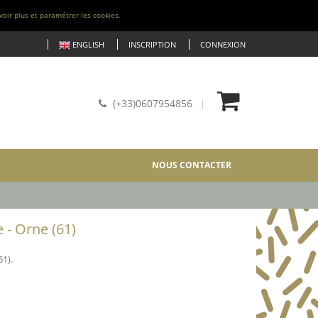
voir plus et paramétrer les cookies.
ENGLISH
INSCRIPTION
CONNEXION
(+33)0607954856
NOUS CONTACTER
 - Orne (61)
1).