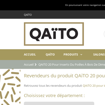
En poursuivant votre navigation sur 
QAÏTO
ACCUEIL
QAÏTO
PRODUITS
SALONS
Accueil
QAïTO 20 Pour Inserts Ou Poêles À Bois De Di
Revendeurs du produit QAïTO 20 pour
Retrouvez tous les revendeurs du produit
QAïTO 20 pour i
Choisissez votre département :