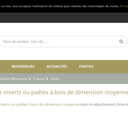
ce site, vous acceptez l'utilisation de cookies pour réaliser des statistiques de visites.
En sa
REVENDEURS
ACTUALITÉS
PHOTOS
mension Moyenne
France
Orne
 inserts ou poêles à bois de dimension moyenne
nserts ou poêles à bois de dimension moyenne
dans le département Orne (6