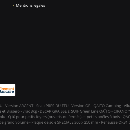
Mentions légales
-FEU - Version ARGENT - Seau PRES-DU-FEU - Version OR - QAÏTO Camping - A
et Brasero - vrac 3kg - DECAP GRAISSE & SUIF Green Line QAÏTO - CIRANO ''D
lu - Q10 pour petits foyers (ouverts ou fermés) et petits poêles à bois - QA
s de grand volume - Plaque de sole SPECIALE 360 x 250 mm - Réhausse QR31