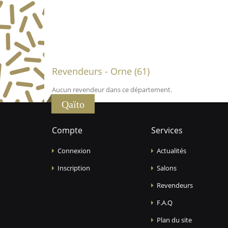
Revendeurs - Orne (61)
Aucun revendeur dans ce département.
Qaïto
Compte
Services
Connexion
Actualités
Inscription
Salons
Revendeurs
F.A.Q
Plan du site