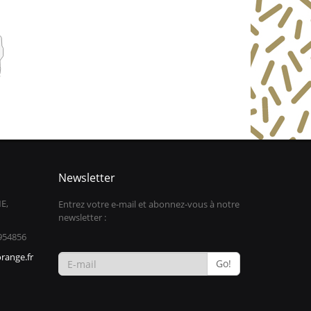
Newsletter
E,
Entrez votre e-mail et abonnez-vous à notre
newsletter :
954856
range.fr
Go!