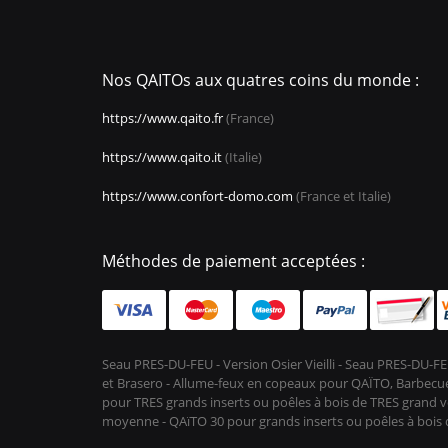
Nos QAITOs aux quatres coins du monde :
https://www.qaito.fr
(France)
https://www.qaito.it
(Italie)
https://www.confort-domo.com
(France et Italie)
Méthodes de paiement acceptées :
Seau PRES-DU-FEU - Version Osier Vieilli - Seau PRES-DU
et Brasero - Allume-feux en copeaux pour QAÏTO, Barbecue 
pour TRES grands inserts ou poêles à bois de TRES grand vo
moyenne - QAïTO 30 pour grands inserts ou poêles à boi