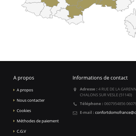
A propos
Informations de contact
Adresse :
4 RUE DE LA GARENN
A propos
CHALONS SUR VESLE (51140)
Nous contacter
Téléphone :
0607954856 0607
Cookies
E-mail :
confortdomofrance@o
Méthodes de paiement
C.G.V