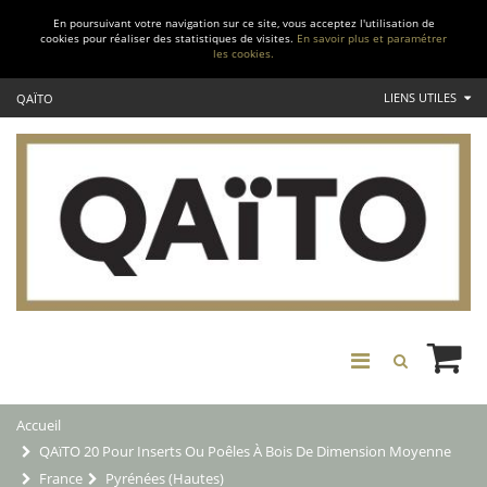
En poursuivant votre navigation sur ce site, vous acceptez l'utilisation de
cookies pour réaliser des statistiques de visites.
En savoir plus et paramétrer
les cookies.
LIENS UTILES
QAÏTO
Accueil
QAïTO 20 Pour Inserts Ou Poêles À Bois De Dimension Moyenne
France
Pyrénées (Hautes)