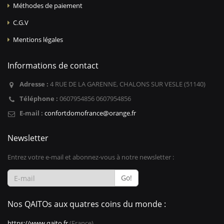
Méthodes de paiement
C.G.V
Mentions légales
Informations de contact
Adresse :
4 RUE DE LA GARENNE, CHALONS SUR VESLE (51140)
Téléphone :
0607954856 0607954856
E-mail :
confortdomofrance@orange.fr
Newsletter
Entrez votre e-mail et abonnez-vous à notre newsletter :
Go!
Nos QAITOs aux quatres coins du monde :
https://www.qaito.fr
(France)