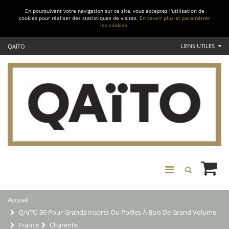
En poursuivant votre navigation sur ce site, vous acceptez l'utilisation de
cookies pour réaliser des statistiques de visites.
En savoir plus et paramétrer
les cookies.
LIENS UTILES
QAÏTO
Accueil
QAïTO 30 Pour Grands Inserts Ou Poêles À Bois De Grand Volume
France
Charente