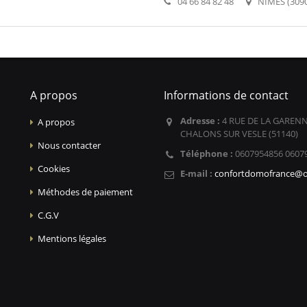
04 66 84 82 48
NIMES (309
A propos
Informations de contact
Adresse :
4 RUE DE LA GARENN
A propos
CHALONS SUR VESLE (51140)
Nous contacter
Téléphone :
0607954856 0607
Cookies
E-mail :
confortdomofrance@o
Méthodes de paiement
C.G.V
Mentions légales