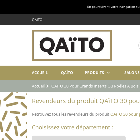
En poursuivant votre navigation sur 
QAÏTO
ACCUEIL
QAÏTO
PRODUITS
SALONS
Accueil
QAïTO 30 Pour Grands Inserts Ou Poêles À Boi
Revendeurs du produit QAïTO 30 pour 
Retrouvez tous les revendeurs du produit
QAïTO 30 pour g
Choisissez votre département :