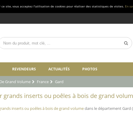
ce site, vous acceptez l'utilisation de cookies pour réaliser des statistiques de visites.
En sa
REVENDEURS
ACTUALITÉS
PHOTOS
s De Grand Volume
France
Gard
grands inserts ou poêles à bois de grand volume
rands inserts ou poêles à bois de grand volume
dans le département Gard (