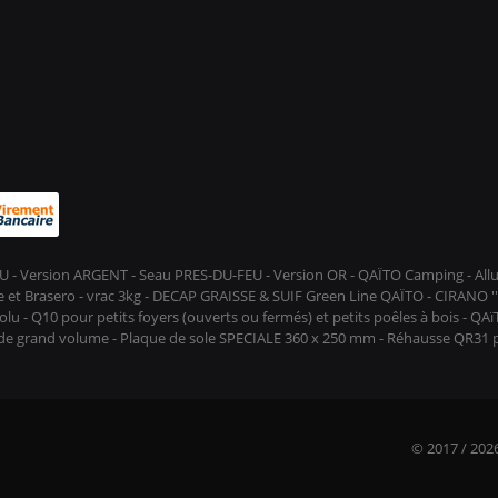
-FEU - Version ARGENT - Seau PRES-DU-FEU - Version OR - QAÏTO Camping - A
et Brasero - vrac 3kg - DECAP GRAISSE & SUIF Green Line QAÏTO - CIRANO ''D
lu - Q10 pour petits foyers (ouverts ou fermés) et petits poêles à bois - QA
s de grand volume - Plaque de sole SPECIALE 360 x 250 mm - Réhausse QR31
© 2017 / 2026