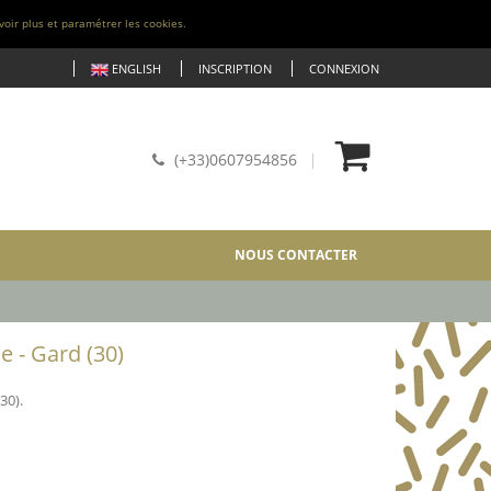
voir plus et paramétrer les cookies.
ENGLISH
INSCRIPTION
CONNEXION
(+33)0607954856
NOUS CONTACTER
 - Gard (30)
30).