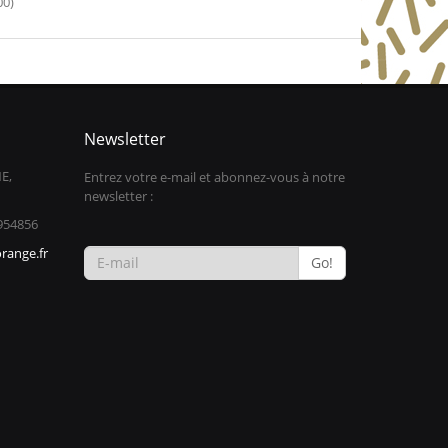
00)
Newsletter
E,
Entrez votre e-mail et abonnez-vous à notre
newsletter :
954856
range.fr
Go!