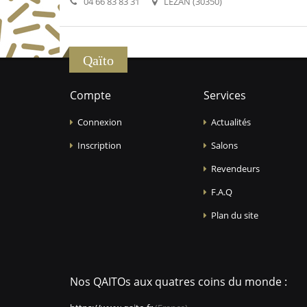
04 66 83 83 31
LEZAN (30350)
Qaïto
Compte
Services
Connexion
Actualités
Inscription
Salons
Revendeurs
F.A.Q
Plan du site
Nos QAITOs aux quatres coins du monde :