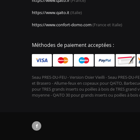
https://www.qaito.fr
(France)
https://www.qaito.it
(Italie)
https://www.confort-domo.com
(France et Italie)
Méthodes de paiement acceptées :
Seau PRES-DU-FEU - Version Osier Vieilli - Seau PRES-DU
et Brasero - Allume-feux en copeaux pour QAÏTO, Barbecue 
pour TRES grands inserts ou poêles à bois de TRES grand vo
moyenne - QAïTO 30 pour grands inserts ou poêles à boi