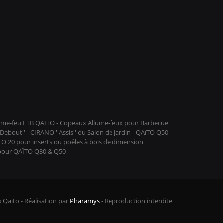
llume-feu FTB QAITO - Copeaux Allume-feux pour Barbecue
ebout'' - CIRANO ''Assis'' ou Salon de jardin - QAïTO Q50
ïTO 20 pour inserts ou poêles à bois de dimension
 pour QAÏTO Q30 & Q50
 Qaïto - Réalisation par
Pharamys
- Reproduction interdite