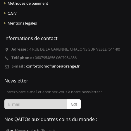
Méthodes de paiement
C.G.V
Mentions légales
Informations de contact
Adresse :
4 RUE DE LA GARENNE, CHALONS SUR VESLE (51140)
Téléphone :
0607954856 0607954856
E-mail :
confortdomofrance@orange.fr
Newsletter
Entrez votre e-mail et abonnez-vous à notre newsletter :
Go!
Nos QAITOs aux quatres coins du monde :
https://www.qaito.fr
(France)