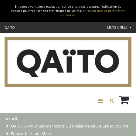
En poursuivant votre navigation sur ce site, vous acceptez l'utilisation de
cookies pour réaliser des statistiques de visites.
En savoir plus et paramétrer
les cookies.
LIENS UTILES
QAÏTO
Accueil
QAïTO 30 Pour Grands Inserts Ou Poêles À Bois De Grand Volume
France
Haute Marne