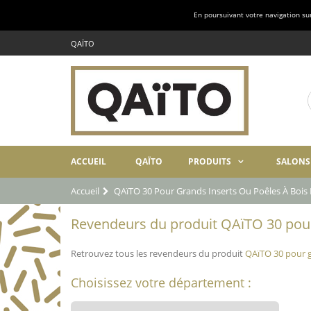
En poursuivant votre navigation sur 
QAÏTO
ACCUEIL
QAÏTO
PRODUITS
SALONS
Accueil
QAïTO 30 Pour Grands Inserts Ou Poêles À Boi
Revendeurs du produit QAïTO 30 pour 
Retrouvez tous les revendeurs du produit
QAïTO 30 pour g
Choisissez votre département :