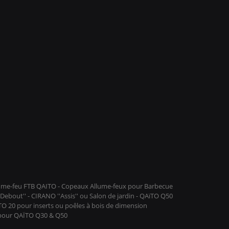
llume-feu FTB QAITO - Copeaux Allume-feux pour Barbecue
ebout'' - CIRANO ''Assis'' ou Salon de jardin - QAïTO Q50
ïTO 20 pour inserts ou poêles à bois de dimension
 pour QAÏTO Q30 & Q50