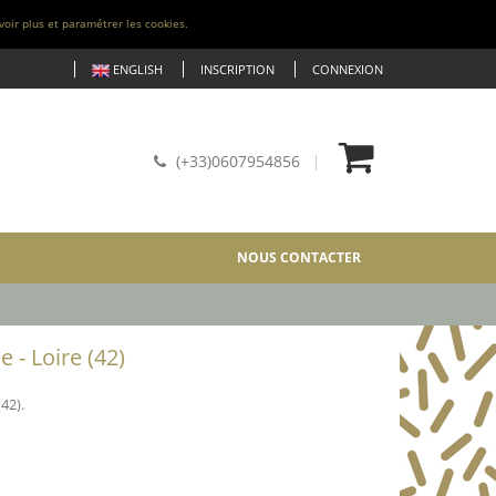
voir plus et paramétrer les cookies.
ENGLISH
INSCRIPTION
CONNEXION
(+33)0607954856
NOUS CONTACTER
- Loire (42)
42).