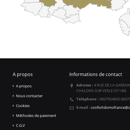
A propos
Informations de contact
Adresse :
4 RUE DE LA GARENN
A propos
CHALONS SUR VESLE (51140)
Nous contacter
Téléphone :
0607954856 0607
Cookies
E-mail :
confortdomofrance@o
Méthodes de paiement
C.G.V