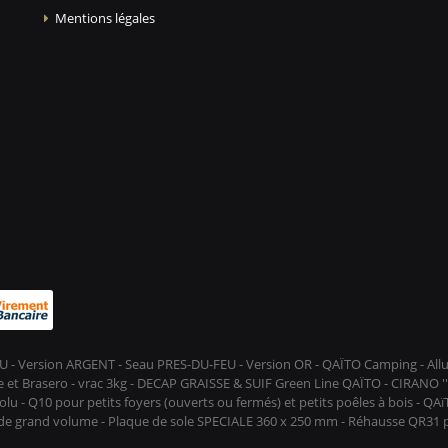
Mentions légales
-FEU - Version ARGENT - Seau PRES-DU-FEU - Version OR - QAÏTO Camping - A
et Brasero - vrac 3kg - DECAP GRAISSE & SUIF Green Line QAÏTO - CIRANO ''D
lu - Q10 pour petits foyers (ouverts ou fermés) et petits poêles à bois - QA
s de grand volume - Plaque de sole SPECIALE 360 x 250 mm - Réhausse QR31