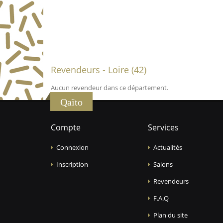
Revendeurs - Loire (42)
Aucun revendeur dans ce département.
Qaïto
Compte
Services
Connexion
Actualités
Inscription
Salons
Revendeurs
F.A.Q
Plan du site