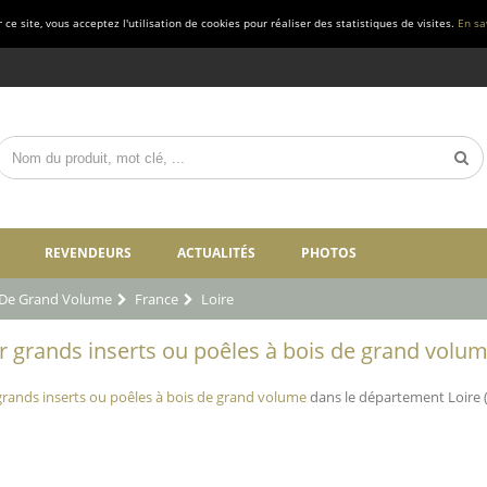
ce site, vous acceptez l'utilisation de cookies pour réaliser des statistiques de visites.
En sa
REVENDEURS
ACTUALITÉS
PHOTOS
s De Grand Volume
France
Loire
grands inserts ou poêles à bois de grand volume 
rands inserts ou poêles à bois de grand volume
dans le département Loire (