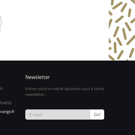
Newsletter
E,
Entrez votre e-mail et abonnez-vous à notre
newsletter :
954856
range.fr
Go!