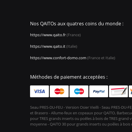
Nos QAITOs aux quatres coins du monde :
https://www.qaito.fr
(France)
https://www.qaito.it
(Italie)
https://www.confort-domo.com
(France et Italie)
Méthodes de paiement acceptées :
Seau PRES-DU-FEU - Version Osier Vieilli - Seau PRES-DU
et Brasero - Allume-feux en copeaux pour QAÏTO, Barbecue 
pour TRES grands inserts ou poêles à bois de TRES grand vo
moyenne - QAïTO 30 pour grands inserts ou poêles à boi