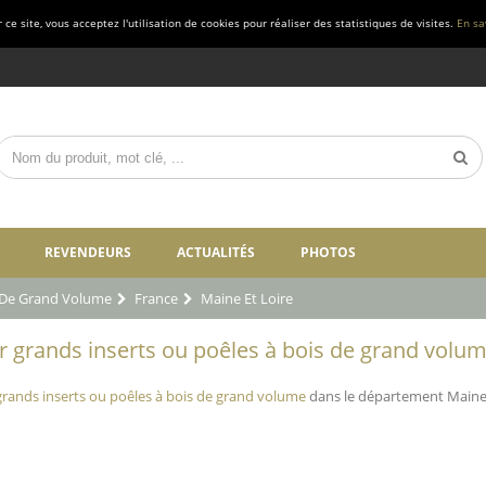
ce site, vous acceptez l'utilisation de cookies pour réaliser des statistiques de visites.
En sa
REVENDEURS
ACTUALITÉS
PHOTOS
s De Grand Volume
France
Maine Et Loire
grands inserts ou poêles à bois de grand volume 
rands inserts ou poêles à bois de grand volume
dans le département Maine e