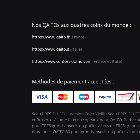
Nos QAITOs aux quatres coins du monde :
https://www.qaito.fr
(France)
https://www.qaito.it
(Italie)
https://www.confort-domo.com
(France et Italie)
Méthodes de paiement acceptées :
Seau PRES-DU-FEU - Version Osier Vieilli - Seau PRES-DU
et Brasero - Allume-feux en copeaux pour QAÏTO, Barbecue 
pour TRES grands inserts ou poêles à bois de TRES grand vo
moyenne - QAïTO 30 pour grands inserts ou poêles à boi