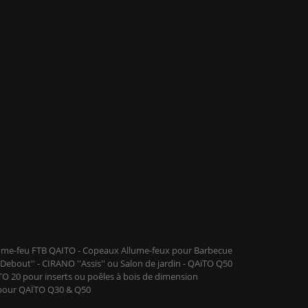
llume-feu FTB QAITO - Copeaux Allume-feux pour Barbecue
ebout'' - CIRANO ''Assis'' ou Salon de jardin - QAïTO Q50
ïTO 20 pour inserts ou poêles à bois de dimension
 pour QAÏTO Q30 & Q50