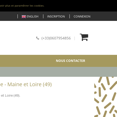
voir plus et paramétrer les cookies.
ENGLISH
INSCRIPTION
CONNEXION
(+33)0607954856
NOUS CONTACTER
- Maine et Loire (49)
t Loire (49).