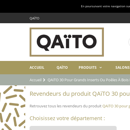
En poursuivant votre navigation sur 
QAÏTO
ACCUEIL
QAÏTO
PRODUITS
SALONS
Accueil
QAïTO 30 Pour Grands Inserts Ou Poêles À Boi
Revendeurs du produit QAïTO 30 pour 
Retrouvez tous les revendeurs du produit
QAïTO 30 pour g
Choisissez votre département :