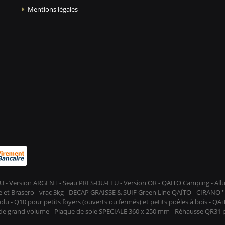
Mentions légales
-FEU - Version ARGENT - Seau PRES-DU-FEU - Version OR - QAÏTO Camping - A
et Brasero - vrac 3kg - DECAP GRAISSE & SUIF Green Line QAÏTO - CIRANO ''D
lu - Q10 pour petits foyers (ouverts ou fermés) et petits poêles à bois - QA
s de grand volume - Plaque de sole SPECIALE 360 x 250 mm - Réhausse QR31