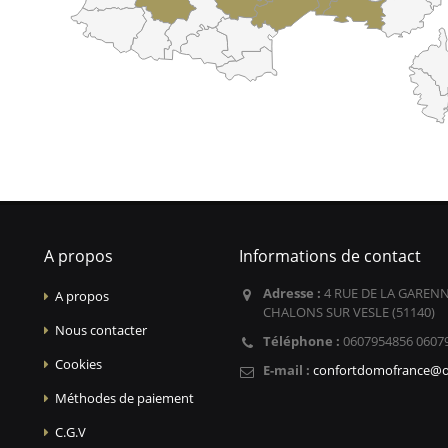
A propos
Informations de contact
Adresse :
4 RUE DE LA GARENN
A propos
CHALONS SUR VESLE (51140)
Nous contacter
Téléphone :
0607954856 0607
Cookies
E-mail :
confortdomofrance@o
Méthodes de paiement
C.G.V