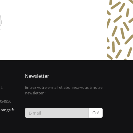
Newsletter
E,
Entrez votre e-mail et abonnez-vous à notre
newsletter :
954856
range.fr
Go!