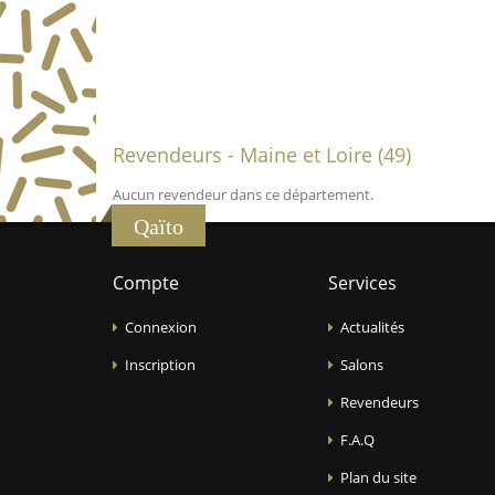
Revendeurs - Maine et Loire (49)
Aucun revendeur dans ce département.
Qaïto
Compte
Services
Connexion
Actualités
Inscription
Salons
Revendeurs
F.A.Q
Plan du site