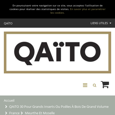
En poursuivant votre navigation sur ce site, vous acceptez l'utilisation de
cookies pour réaliser des statistiques de visites.
En savoir plus et paramétrer
les cookies.
LIENS UTILES
QAÏTO
Accueil
QAïTO 30 Pour Grands Inserts Ou Poêles À Bois De Grand Volume
France
Meurthe Et Moselle