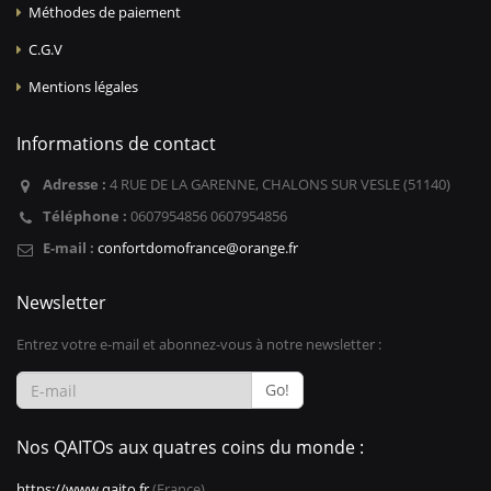
Méthodes de paiement
C.G.V
Mentions légales
Informations de contact
Adresse :
4 RUE DE LA GARENNE, CHALONS SUR VESLE (51140)
Téléphone :
0607954856 0607954856
E-mail :
confortdomofrance@orange.fr
Newsletter
Entrez votre e-mail et abonnez-vous à notre newsletter :
Go!
Nos QAITOs aux quatres coins du monde :
https://www.qaito.fr
(France)