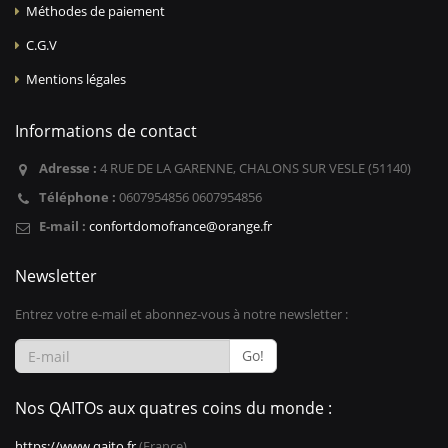
Méthodes de paiement
C.G.V
Mentions légales
Informations de contact
Adresse :
4 RUE DE LA GARENNE, CHALONS SUR VESLE (51140)
Téléphone :
0607954856 0607954856
E-mail :
confortdomofrance@orange.fr
Newsletter
Entrez votre e-mail et abonnez-vous à notre newsletter :
Go!
Nos QAITOs aux quatres coins du monde :
https://www.qaito.fr
(France)