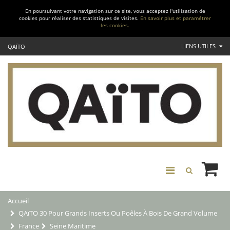
En poursuivant votre navigation sur ce site, vous acceptez l'utilisation de
cookies pour réaliser des statistiques de visites.
En savoir plus et paramétrer
les cookies.
LIENS UTILES
QAÏTO
Accueil
QAïTO 30 Pour Grands Inserts Ou Poêles À Bois De Grand Volume
France
Seine Maritime