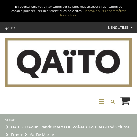
En poursuivant votre navigation sur ce site, vous acceptez l'utilisation de
cookies pour réaliser des statistiques de visites.
En savoir plus et paramétrer
les cookies.
LIENS UTILES
QAÏTO
Accueil
QAïTO 30 Pour Grands Inserts Ou Poêles À Bois De Grand Volume
France
Val De Marne