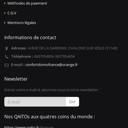
Méthodes de paiement
C.G.V
Mentions légales
Informations de contact
Adresse :
4 RUE DE LA GARENNE, CHALONS SUR VESLE (51140)
Téléphone :
0607954856 0607954856
E-mail :
confortdomofrance@orange.fr
Newsletter
Entrez votre e-mail et abonnez-vous à notre newsletter :
Go!
Nos QAITOs aux quatres coins du monde :
https://www.qaito.fr
(France)