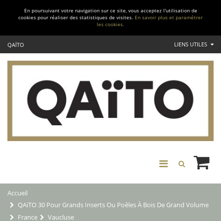
En poursuivant votre navigation sur ce site, vous acceptez l'utilisation de
cookies pour réaliser des statistiques de visites.
En savoir plus et paramétrer
les cookies.
LIENS UTILES
QAÏTO
Accueil
QAïTO 30 Pour Grands Inserts Ou Poêles À Bois De Grand Volume
France
Vaucluse