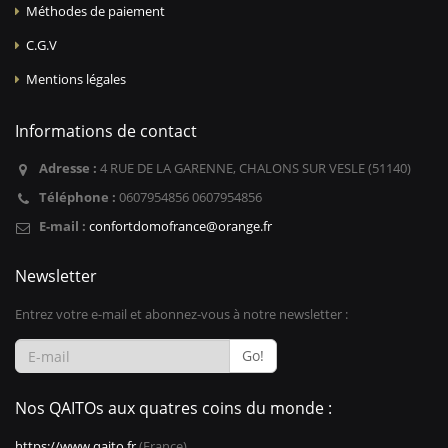
Méthodes de paiement
C.G.V
Mentions légales
Informations de contact
Adresse :
4 RUE DE LA GARENNE, CHALONS SUR VESLE (51140)
Téléphone :
0607954856 0607954856
E-mail :
confortdomofrance@orange.fr
Newsletter
Entrez votre e-mail et abonnez-vous à notre newsletter :
Go!
Nos QAITOs aux quatres coins du monde :
https://www.qaito.fr
(France)