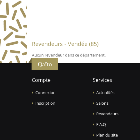
Revendeurs - Vendée (85)
Aucun revendeur dans ce département.
Qaïto
Compte
Services
Connexion
Actualités
Inscription
Salons
Revendeurs
F.A.Q
Plan du site