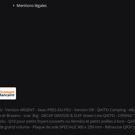
Mentions légales
-FEU - Version ARGENT - Seau PRES-DU-FEU - Version OR - QAÏTO Camping - A
et Brasero - vrac 3kg - DECAP GRAISSE & SUIF Green Line QAÏTO - CIRANO ''D
lu - Q10 pour petits foyers (ouverts ou fermés) et petits poêles à bois - QA
s de grand volume - Plaque de sole SPECIALE 360 x 250 mm - Réhausse QR31