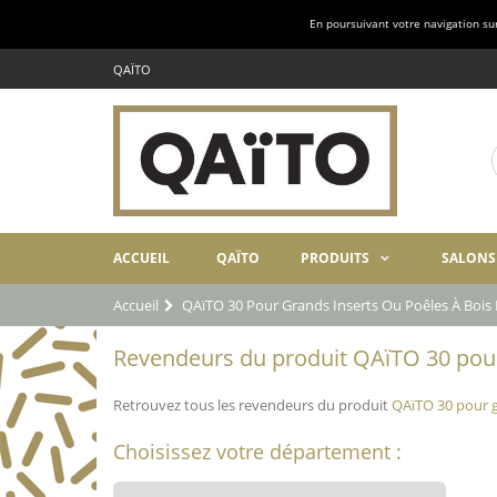
En poursuivant votre navigation sur 
QAÏTO
ACCUEIL
QAÏTO
PRODUITS
SALONS
Accueil
QAïTO 30 Pour Grands Inserts Ou Poêles À Boi
Revendeurs du produit QAïTO 30 pour 
Retrouvez tous les revendeurs du produit
QAïTO 30 pour g
Choisissez votre département :