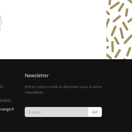
Newsletter
E,
Entrez votre e-mail et abonnez-vous à notre
newsletter :
954856
range.fr
Go!