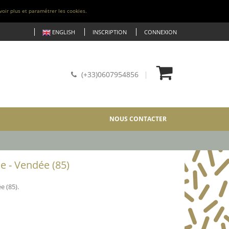
voir plus et paramétrer les cookies.
ENGLISH
INSCRIPTION
CONNEXION
(+33)0607954856
NOUS CONTACTER
e - Vendée (85)
 (85).