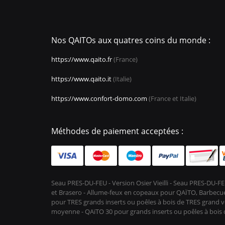
Nos QAITOs aux quatres coins du monde :
https://www.qaito.fr
(France)
https://www.qaito.it
(Italie)
https://www.confort-domo.com
(France et Italie)
Méthodes de paiement acceptées :
Seau PRES-DU-FEU - Version Osier Vieilli - Seau PRES-DU
et Brasero - Allume-feux en copeaux pour QAÏTO, Barbecue 
pour TRES grands inserts ou poêles à bois de TRES grand vo
moyenne - QAïTO 30 pour grands inserts ou poêles à boi