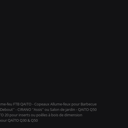
llume-feu FTB QAITO - Copeaux Allume-feux pour Barbecue
ebout'' - CIRANO ''Assis'' ou Salon de jardin - QAïTO Q50
ïTO 20 pour inserts ou poêles à bois de dimension
 pour QAÏTO Q30 & Q50