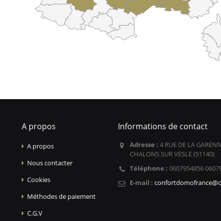
A propos
Informations de contact
Adresse :
4 RUE DE LA GARENN
A propos
CHALONS SUR VESLE (51140)
Nous contacter
Téléphone :
0607954856 0607
Cookies
E-mail :
confortdomofrance@o
Méthodes de paiement
C.G.V