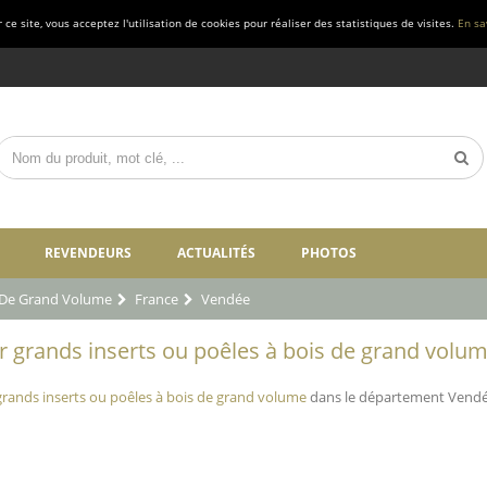
ce site, vous acceptez l'utilisation de cookies pour réaliser des statistiques de visites.
En sa
REVENDEURS
ACTUALITÉS
PHOTOS
s De Grand Volume
France
Vendée
grands inserts ou poêles à bois de grand volum
rands inserts ou poêles à bois de grand volume
dans le département Vendée