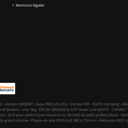
Mentions légales
-FEU - Version ARGENT - Seau PRES-DU-FEU - Version OR - QAÏTO Camping - A
et Brasero - vrac 3kg - DECAP GRAISSE & SUIF Green Line QAÏTO - CIRANO ''D
lu - Q10 pour petits foyers (ouverts ou fermés) et petits poêles à bois - QA
s de grand volume - Plaque de sole SPECIALE 360 x 250 mm - Réhausse QR31