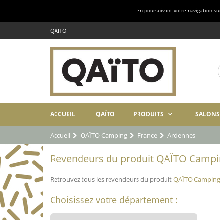
En poursuivant votre navigation sur 
QAÏTO
ACCUEIL
QAÏTO
PRODUITS
SALONS
Accueil
QAÏTO Camping
France
Ardennes
Revendeurs du produit QAÏTO Campin
Retrouvez tous les revendeurs du produit
QAÏTO Camping
Choisissez votre département :