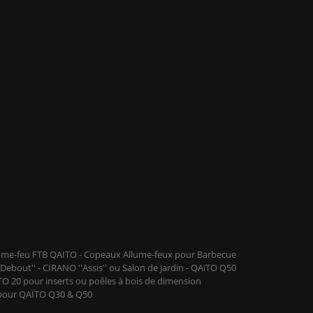
llume-feu FTB QAITO - Copeaux Allume-feux pour Barbecue
ebout'' - CIRANO ''Assis'' ou Salon de jardin - QAïTO Q50
ïTO 20 pour inserts ou poêles à bois de dimension
 pour QAÏTO Q30 & Q50