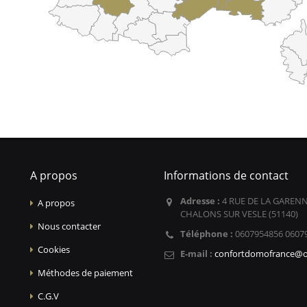
A propos
Informations de contact
Adresse :
4 RUE DE LA GARENN
A propos
CHALONS SUR VESLE (51140)
Nous contacter
Téléphone :
0607954856 0607
Cookies
E-mail :
confortdomofrance@o
Méthodes de paiement
C.G.V