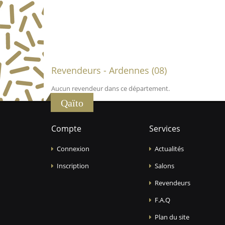
Revendeurs - Ardennes (08)
Aucun revendeur dans ce département.
Qaïto
Compte
Services
Connexion
Actualités
Inscription
Salons
Revendeurs
F.A.Q
Plan du site