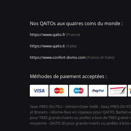
Nos QAITOs aux quatres coins du monde :
https://www.qaito.fr
(France)
https://www.qaito.it
(Italie)
https://www.confort-domo.com
(France et Italie)
Méthodes de paiement acceptées :
Seau PRES-DU-FEU - Version Osier Vieilli - Seau PRES-DU
et Brasero - Allume-feux en copeaux pour QAÏTO, Barbecue 
pour TRES grands inserts ou poêles à bois de TRES grand vo
moyenne - QAïTO 30 pour grands inserts ou poêles à boi