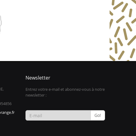
Newsletter
E,
Entrez votre e-mail et abonnez-vous à notre
newsletter :
954856
range.fr
Go!