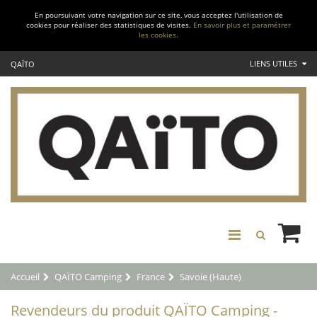
En poursuivant votre navigation sur ce site, vous acceptez l'utilisation de
cookies pour réaliser des statistiques de visites.
En savoir plus et paramétrer
les cookies.
LIENS UTILES
QAÏTO
Accueil
QAÏTO Camping
France
Savoie (Haute)
Revendeurs du produit QAÏTO Camping -