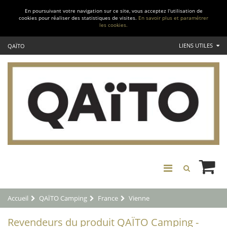
En poursuivant votre navigation sur ce site, vous acceptez l'utilisation de
cookies pour réaliser des statistiques de visites.
En savoir plus et paramétrer
les cookies.
LIENS UTILES
QAÏTO
Accueil
QAÏTO Camping
France
Vienne
Revendeurs du produit QAÏTO Camping -