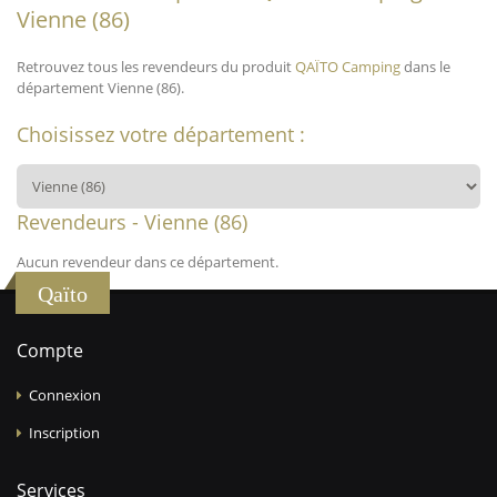
Vienne (86)
Retrouvez tous les revendeurs du produit
QAÏTO Camping
dans le
département Vienne (86).
Choisissez votre département :
Revendeurs - Vienne (86)
Aucun revendeur dans ce département.
Qaïto
Compte
Connexion
Inscription
Services