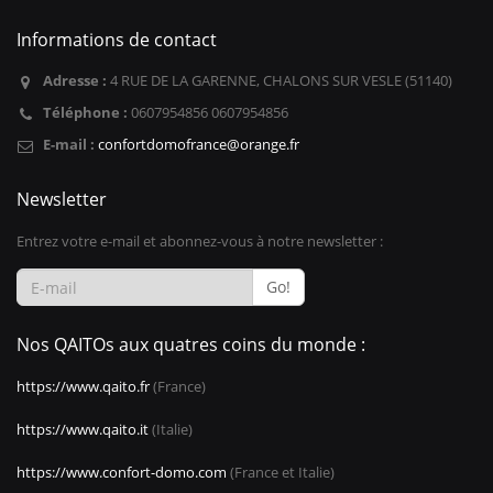
Informations de contact
Adresse :
4 RUE DE LA GARENNE, CHALONS SUR VESLE (51140)
Téléphone :
0607954856 0607954856
E-mail :
confortdomofrance@orange.fr
Newsletter
Entrez votre e-mail et abonnez-vous à notre newsletter :
Go!
Nos QAITOs aux quatres coins du monde :
https://www.qaito.fr
(France)
https://www.qaito.it
(Italie)
https://www.confort-domo.com
(France et Italie)