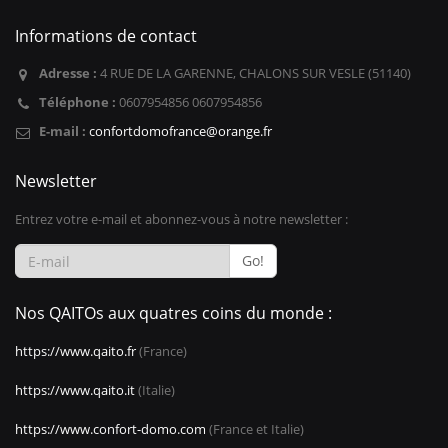
Informations de contact
Adresse :
4 RUE DE LA GARENNE, CHALONS SUR VESLE (51140)
Téléphone :
0607954856 0607954856
E-mail :
confortdomofrance@orange.fr
Newsletter
Entrez votre e-mail et abonnez-vous à notre newsletter :
Go!
Nos QAITOs aux quatres coins du monde :
https://www.qaito.fr
(France)
https://www.qaito.it
(Italie)
https://www.confort-domo.com
(France et Italie)