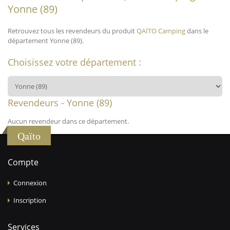
Yonne (89)
Retrouvez tous les revendeurs du produit
QAÏTO Camping
dans le
département Yonne (89).
Choisissez votre département :
Revendeurs - Yonne (89)
Aucun revendeur dans ce département.
Qaïto
Compte
Connexion
Inscription
Services