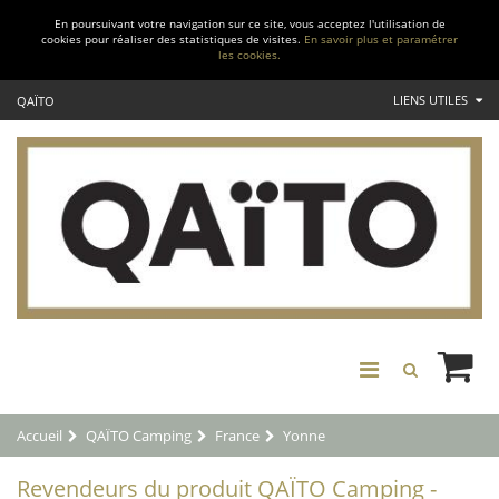
En poursuivant votre navigation sur ce site, vous acceptez l'utilisation de
cookies pour réaliser des statistiques de visites.
En savoir plus et paramétrer
les cookies.
LIENS UTILES
QAÏTO
Accueil
QAÏTO Camping
France
Yonne
Revendeurs du produit QAÏTO Camping -