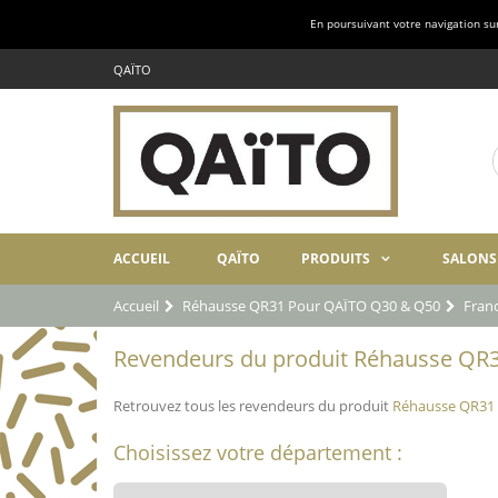
En poursuivant votre navigation sur 
QAÏTO
ACCUEIL
QAÏTO
PRODUITS
SALONS
Accueil
Réhausse QR31 Pour QAÏTO Q30 & Q50
Fran
Revendeurs du produit Réhausse QR3
Retrouvez tous les revendeurs du produit
Réhausse QR31
Choisissez votre département :