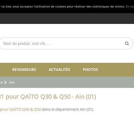
ce site, vous acceptez l'utilisation de cookies pour réaliser des statistiques de visites.
En sa
REVENDEURS
ACTUALITÉS
PHOTOS
ce
Ain
1 pour QAÏTO Q30 & Q50 - Ain (01)
 pour QAÏTO Q30 & Q50
dans le département Ain (01).