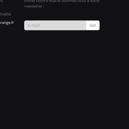
E,
Entrez votre e-mail et abonnez-vous à notre
newsletter :
954856
range.fr
Go!