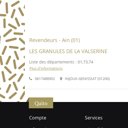
Revendeurs - Ain (01)
LES GRANULES DE LA VALSERINE
Liste des départements : 01,73,74
Plus d'informations
0617488902
INJOUX-GENISSIAT (01200)
Qaïto
Compte
Services