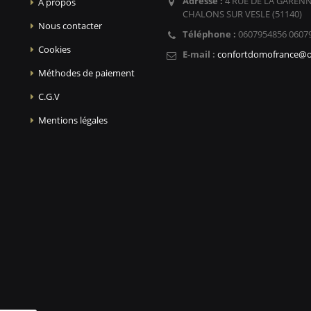
Adresse :
4 RUE DE LA GARENN
A propos
CHALONS SUR VESLE (51140)
Nous contacter
Téléphone :
0607954856 0607
Cookies
E-mail :
confortdomofrance@o
Méthodes de paiement
C.G.V
Mentions légales