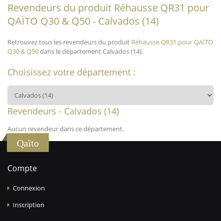
Revendeurs du produit Réhausse QR31 pour
QAÏTO Q30 & Q50 - Calvados (14)
Retrouvez tous les revendeurs du produit
Réhausse QR31 pour QAÏTO
Q30 & Q50
dans le département Calvados (14).
Choisissez votre département :
Revendeurs - Calvados (14)
Aucun revendeur dans ce département.
Qaïto
Compte
Connexion
Inscription