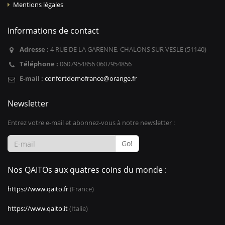
Mentions légales
Informations de contact
Adresse :
4 RUE DE LA GARENNE, CHALONS SUR VESLE (51140)
Téléphone :
0607954856 0607954856
E-mail :
confortdomofrance@orange.fr
Newsletter
Entrez votre e-mail et abonnez-vous à notre newsletter :
Go!
Nos QAITOs aux quatres coins du monde :
https://www.qaito.fr
(France)
https://www.qaito.it
(Italie)