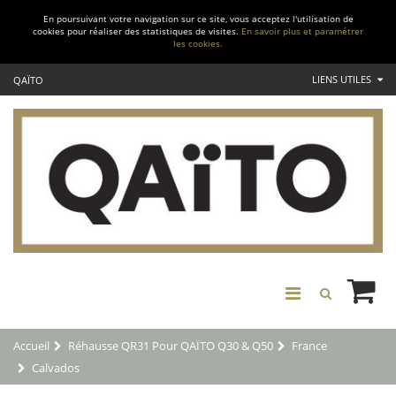
En poursuivant votre navigation sur ce site, vous acceptez l'utilisation de
cookies pour réaliser des statistiques de visites.
En savoir plus et paramétrer
les cookies.
LIENS UTILES
QAÏTO
Accueil
Réhausse QR31 Pour QAÏTO Q30 & Q50
France
Calvados