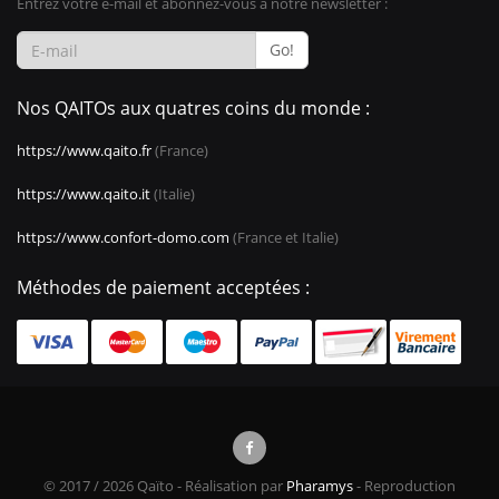
Entrez votre e-mail et abonnez-vous à notre newsletter :
Go!
Nos QAITOs aux quatres coins du monde :
https://www.qaito.fr
(France)
https://www.qaito.it
(Italie)
https://www.confort-domo.com
(France et Italie)
Méthodes de paiement acceptées :
© 2017 / 2026 Qaïto - Réalisation par
Pharamys
- Reproduction