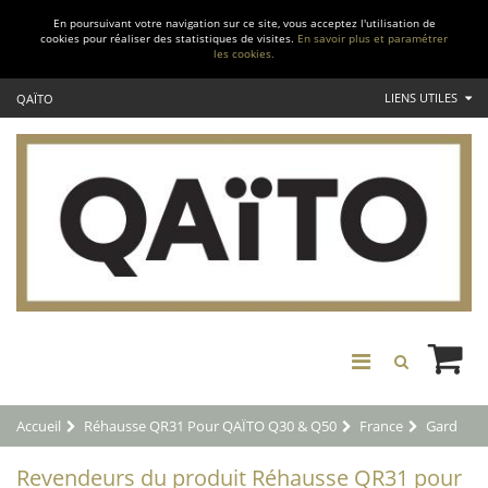
En poursuivant votre navigation sur ce site, vous acceptez l'utilisation de
cookies pour réaliser des statistiques de visites.
En savoir plus et paramétrer
les cookies.
LIENS UTILES
QAÏTO
Accueil
Réhausse QR31 Pour QAÏTO Q30 & Q50
France
Gard
Revendeurs du produit Réhausse QR31 pour