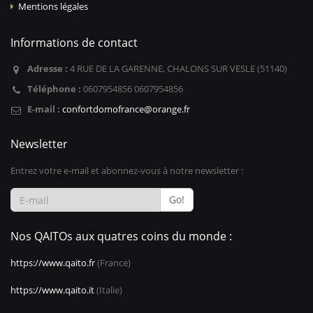
Mentions légales
Informations de contact
Adresse :
4 RUE DE LA GARENNE, CHALONS SUR VESLE (51140)
Téléphone :
0607954856 0607954856
E-mail :
confortdomofrance@orange.fr
Newsletter
Entrez votre e-mail et abonnez-vous à notre newsletter :
Go!
Nos QAITOs aux quatres coins du monde :
https://www.qaito.fr
(France)
https://www.qaito.it
(Italie)