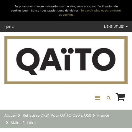
En poursuivant votre navigation sur ce site, vous acceptez l'utilisation de
cookies pour réaliser des statistiques de visites.
En savoir plus et paramétrer
les cookies.
LIENS UTILES
QAÏTO
Accueil
Réhausse QR31 Pour QAÏTO Q30 & Q50
France
Maine Et Loire