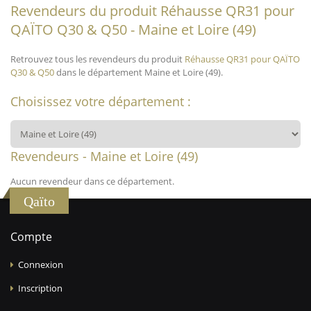
Revendeurs du produit Réhausse QR31 pour
QAÏTO Q30 & Q50 - Maine et Loire (49)
Retrouvez tous les revendeurs du produit
Réhausse QR31 pour QAÏTO
Q30 & Q50
dans le département Maine et Loire (49).
Choisissez votre département :
Revendeurs - Maine et Loire (49)
Aucun revendeur dans ce département.
Qaïto
Compte
Connexion
Inscription