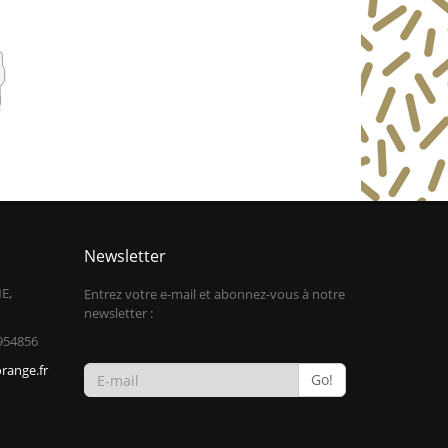
Newsletter
E,
Entrez votre e-mail et abonnez-vous à notre
newsletter :
954856
range.fr
Go!