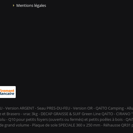
Mentions légales
-FEU - Version ARGENT - Seau PRES-DU-FEU - Version OR - QAÏTO Camping - A
et Brasero - vrac 3kg - DECAP GRAISSE & SUIF Green Line QAÏTO - CIRANO ''D
lu - Q10 pour petits foyers (ouverts ou fermés) et petits poêles à bois - QA
s de grand volume - Plaque de sole SPECIALE 360 x 250 mm - Réhausse QR31