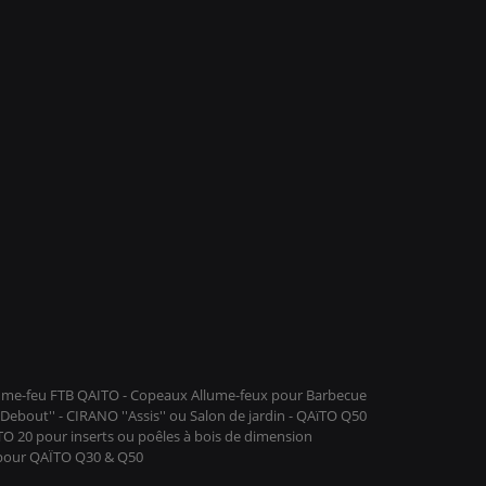
llume-feu FTB QAITO - Copeaux Allume-feux pour Barbecue
ebout'' - CIRANO ''Assis'' ou Salon de jardin - QAïTO Q50
ïTO 20 pour inserts ou poêles à bois de dimension
 pour QAÏTO Q30 & Q50