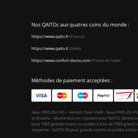
Nos QAITOs aux quatres coins du monde :
https://www.qaito.fr
(France)
https://www.qaito.it
(Italie)
https://www.confort-domo.com
(France et Italie)
Méthodes de paiement acceptées :
Seau PRES-DU-FEU - Version Osier Vieilli - Seau PRES-DU
et Brasero - Allume-feux en copeaux pour QAÏTO, Barbecue 
pour TRES grands inserts ou poêles à bois de TRES grand vo
moyenne - QAïTO 30 pour grands inserts ou poêles à boi