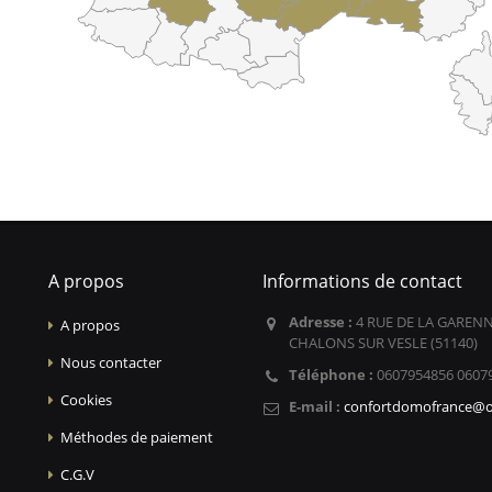
A propos
Informations de contact
Adresse :
4 RUE DE LA GARENN
A propos
CHALONS SUR VESLE (51140)
Nous contacter
Téléphone :
0607954856 0607
Cookies
E-mail :
confortdomofrance@o
Méthodes de paiement
C.G.V