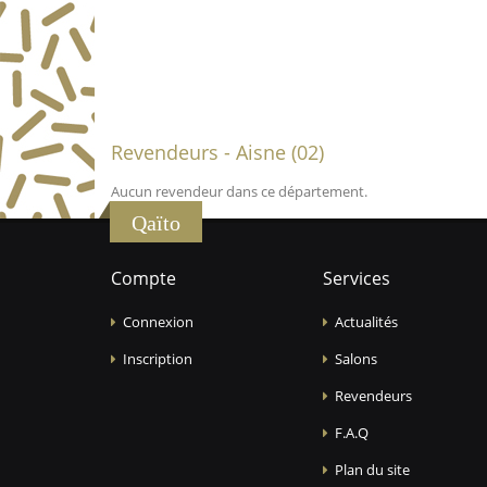
Revendeurs - Aisne (02)
Aucun revendeur dans ce département.
Qaïto
Compte
Services
Connexion
Actualités
Inscription
Salons
Revendeurs
F.A.Q
Plan du site