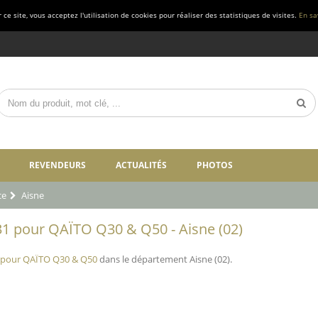
ce site, vous acceptez l'utilisation de cookies pour réaliser des statistiques de visites.
En sa
REVENDEURS
ACTUALITÉS
PHOTOS
ce
Aisne
1 pour QAÏTO Q30 & Q50 - Aisne (02)
 pour QAÏTO Q30 & Q50
dans le département Aisne (02).