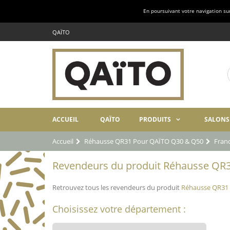
En poursuivant votre navigation sur 
QAÏTO
ACCUEIL
QAÏTO
PRODUITS
SALONS
Accueil
Réhausse QR31 Pour QAÏTO Q30 & Q50
Fran
Revendeurs du produit Réhausse QR3
Retrouvez tous les revendeurs du produit
Réhausse QR31
Choisissez votre département :