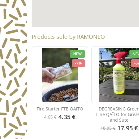
Products sold by RAMONEO
NEW
NE
-7%
-6
Fire Starter FTB QAITO
DEGREASING Gree
Line QAÏTO for Grea
4.35 €
4.65 €
and Sute
17.95 €
18.95 €