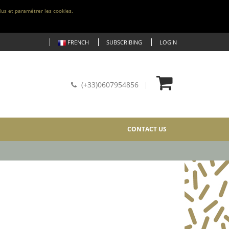
lus et paramétrer les cookies.
FRENCH
SUBSCRIBING
LOGIN
(+33)0607954856
CONTACT US