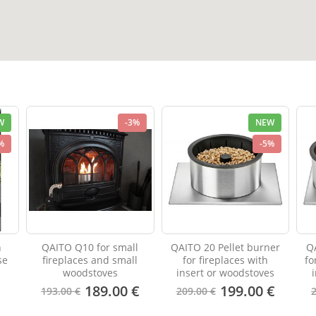
W
-3%
NEW
%
-5%
n
QAITO Q10 for small
QAITO 20 Pellet burner
QA
se
fireplaces and small
for fireplaces with
fo
woodstoves
insert or woodstoves
189.00 €
199.00 €
193.00 €
209.00 €