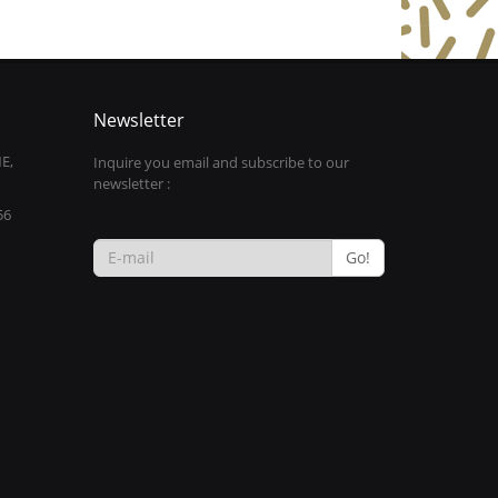
Newsletter
E,
Inquire you email and subscribe to our
newsletter :
56
Go!