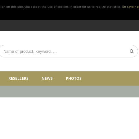
n on this site, you accept the use of cookies in order for us to realize statistics.
En savoir p
RESELLERS
NEWS
PHOTOS