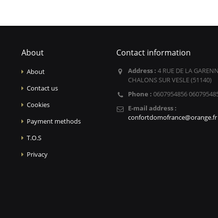
About
Contact information
Address :
4 RUE DE LA GARENN
About
CHALONS SUR VESLE (51140)
Contact us
Phone :
0607954856 06079548
Cookies
E-mail address :
confortdomofrance@orange.fr
Payment methods
T.O.S
Privacy