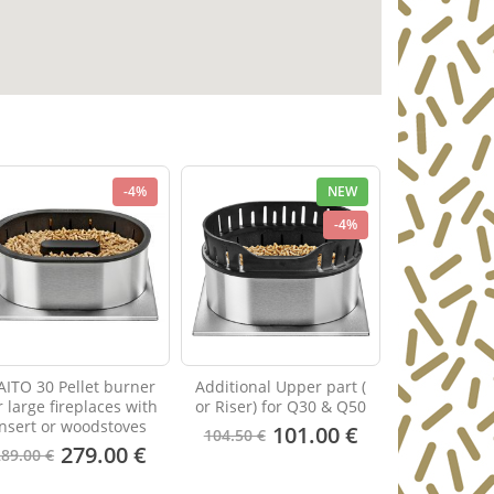
-4%
NEW
-4%
ITO 30 Pellet burner
Additional Upper part (
r large fireplaces with
or Riser) for Q30 & Q50
insert or woodstoves
101.00 €
104.50 €
279.00 €
289.00 €