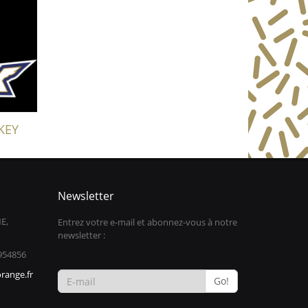
KEY
Newsletter
E,
Entrez votre e-mail et abonnez-vous à notre
newsletter :
954856
range.fr
Go!