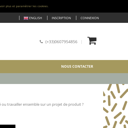
voir plus et paramétrer les cookies.
ENGLISH
INSCRIPTION
CONNEXION
(+33)0607954856
NOUS CONTACTER
ou travailler ensemble sur un projet de produit ?