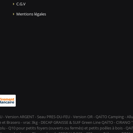
C.G.V
Mentions légales
-FEU - Version ARGENT - Seau PRES-DU-FEU - Version OR - QAÏTO Camping - A
et Brasero - vrac 3kg - DECAP GRAISSE & SUIF Green Line QAÏTO - CIRANO ''D
lu - Q10 pour petits foyers (ouverts ou fermés) et petits poêles à bois - QA