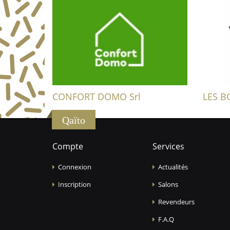
CONFORT DOMO Srl
LES B
Qaïto
Compte
Services
Connexion
Actualités
Inscription
Salons
Revendeurs
F.A.Q