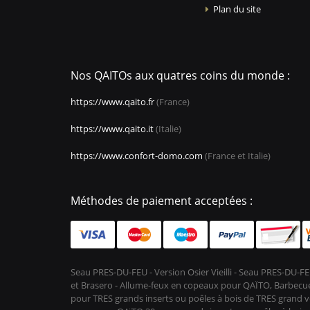
Plan du site
Nos QAITOs aux quatres coins du monde :
https://www.qaito.fr
(France)
https://www.qaito.it
(Italie)
https://www.confort-domo.com
(France et Italie)
Méthodes de paiement acceptées :
Seau PRES-DU-FEU - Version Osier Vieilli - Seau PRES-DU
et Brasero - Allume-feux en copeaux pour QAÏTO, Barbecue 
pour TRES grands inserts ou poêles à bois de TRES grand vo