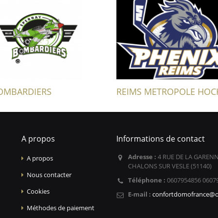
OMBARDIERS
REIMS METROPOLE HOC
A propos
Informations de contact
Adresse :
4 RUE DE LA GARENN
A propos
CHALONS SUR VESLE (51140)
Nous contacter
Téléphone :
0607954856 0607
Cookies
E-mail :
confortdomofrance@o
Méthodes de paiement