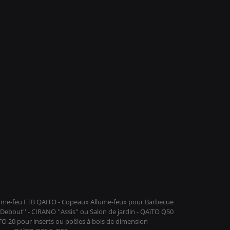
llume-feu FTB QAITO - Copeaux Allume-feux pour Barbecue
ebout'' - CIRANO ''Assis'' ou Salon de jardin - QAïTO Q50
ïTO 20 pour inserts ou poêles à bois de dimension