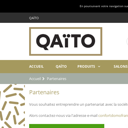
En poursuivant votre navigation sur 
QAÏTO
ACCUEIL
QAÏTO
PRODUITS
SALONS
Accueil
Partenaires
Partenaires
Vous souhaitez entreprendre un partenariat avec la socié
Alors contactez-nous via l'adresse e-mail
confortdomofran