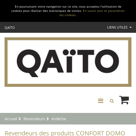
En poursuivant votre navigation sur ce site, vous acceptez l'utilisation de
cookies pour réaliser des statistiques de visites.
En savoir plus et paramétrer
les cookies.
LIENS UTILES
QAÏTO
Accueil
Revendeurs
Ardéche
Revendeurs des produits CONFORT DOMO