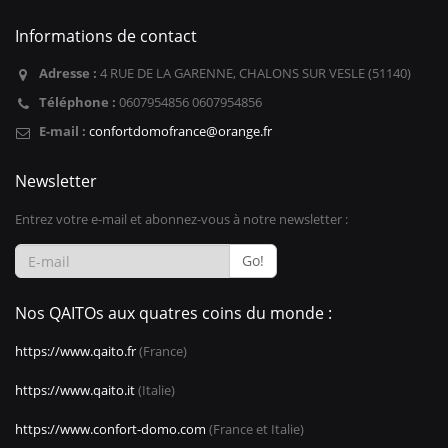
Informations de contact
Adresse :
4 RUE DE LA GARENNE, CHALONS SUR VESLE (51140)
Téléphone :
0607954856 0607954856
E-mail :
confortdomofrance@orange.fr
Newsletter
Entrez votre e-mail et abonnez-vous à notre newsletter :
Go!
Nos QAITOs aux quatres coins du monde :
https://www.qaito.fr
(France)
https://www.qaito.it
(Italie)
https://www.confort-domo.com
(France et Italie)