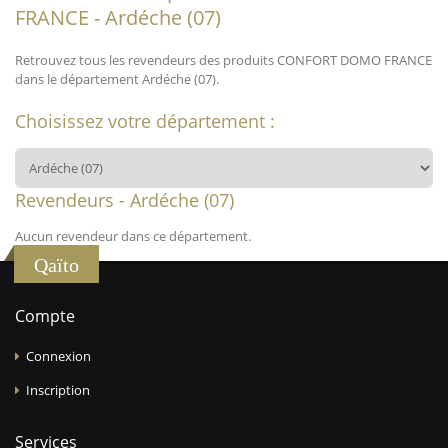
FRANCE - Ardéche (07)
Retrouvez tous les revendeurs des produits CONFORT DOMO FRANCE
dans le département Ardéche (07).
Choisissez votre département :
Revendeurs - Ardéche (07)
Aucun revendeur dans ce département.
Qaïto
Compte
Connexion
Inscription
Services