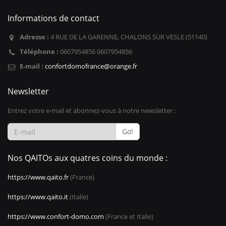
Informations de contact
Adresse :
4 RUE DE LA GARENNE, CHALONS SUR VESLE (51140)
Téléphone :
0607954856 0607954856
E-mail :
confortdomofrance@orange.fr
Newsletter
Entrez votre e-mail et abonnez-vous à notre newsletter :
Go!
Nos QAITOs aux quatres coins du monde :
https://www.qaito.fr
(France)
https://www.qaito.it
(Italie)
https://www.confort-domo.com
(France et Italie)