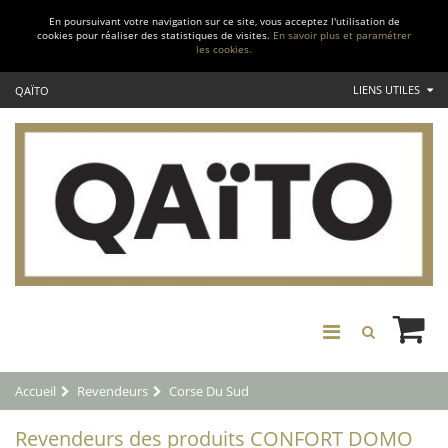
En poursuivant votre navigation sur ce site, vous acceptez l'utilisation de
cookies pour réaliser des statistiques de visites.
En savoir plus et paramétrer
les cookies.
LIENS UTILES
QAÏTO
Accueil
Revendeurs
Corse Du Sud
Revendeurs des produits CONFORT DOMO